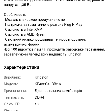
напруга: 1,35 B .
Особливості:
-Модуль із високою продуктивністю
-Підтримка автоматичного розгону Plug N Play
-Сумісність з Intel XMP
-Сумісність з AMD Ryzen
-Стильний низькопрофільний теплорозподільник
асиметричної форми
-Всі 100 відсотків пам'яті проходять заводське тестування,
забезпечуючи легендарну надійність Kingston
Характеристики
Виробник:
Kingston
Модель:
KF432C16BB/16
Призначення:
Для настільних комп'ютерів
Тип пам'яті:
DDR4
Об'єм, ГБ:
16
Кількість