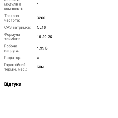
модулів в
1
комплекті:
Тактова
3200
частота:
CAS-затримка:
CL16
Формула
16-20-20
таймінгів:
Робоча
1.35 В
напруга:
Радіатор:
є
Гарантійний
60м
термін, мес.:
Відгуки