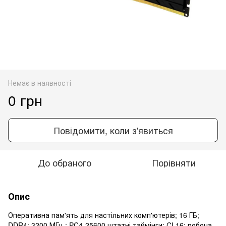
Немає в наявності
0 грн
Повідомити, коли з'явиться
До обраного
Порівняти
Опис
Оперативна пам'ять для настільних комп'ютерів; 16 ГБ;
DDR4; 3200 МГц ; PC4-25600 штатні таймінги: CL16; робоча