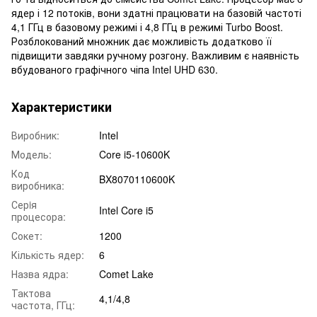
ядер і 12 потоків, вони здатні працювати на базовій частоті
4,1 ГГц в базовому режимі і 4,8 ГГц в режимі Turbo Boost.
Розблокований множник дає можливість додатково її
підвищити завдяки ручному розгону. Важливим є наявність
вбудованого графічного чіпа Intel UHD 630.
Характеристики
Виробник:
Intel
Модель:
Core i5-10600K
Код
BX8070110600K
виробника:
Серiя
Intel Core i5
процесора:
Сокет:
1200
Кількість ядер:
6
Назва ядра:
Comet Lake
Тактова
4,1/4,8
частота, ГГц: