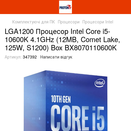
Комплектуючі для ПК
Процесори
Процесори Intel
LGA1200 Процесор Intel Core i5-
10600K 4.1GHz (12MB, Comet Lake,
125W, S1200) Box BX8070110600K
Артикул:
347392
Написати відгук