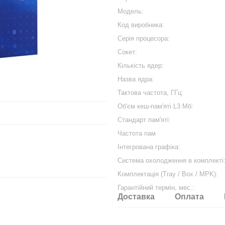
Модель:
Код виробника:
Серiя процесора:
Сокет:
Кількість ядер:
Назва ядра:
Тактова частота, ГГц:
Об'єм кеш-пам'яті L3 Мб:
Cтандарт пам'яті:
Частота пам
Інтегрована графіка:
Система охолодження в комплекті
Комплектація (Tray / Box / MPK):
Гарантійний термін, мес.:
Доставка
Оплата