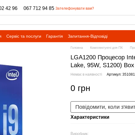
02 42 96
067 712 94 85
Зателефонувати вам?
я
Сервіс та послуги
Гарантія
Запитання-Відповіді
Головна
Комплектуючі для ПК
Пр
LGA1200 Процесор Inte
Lake, 95W, S1200) Bo
Немає в наявності
Артикул: 351081
0 грн
Повідомити, коли з'яви
Характеристики
Виробник: