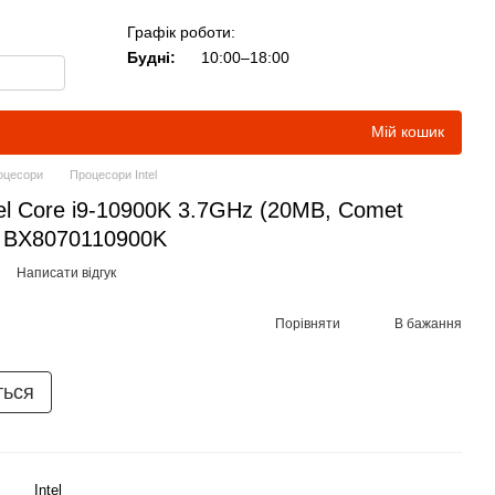
Графік роботи:
Будні:
10:00–18:00
Мій кошик
оцесори
Процесори Intel
l Core i9-10900K 3.7GHz (20MB, Comet
x BX8070110900K
Написати відгук
Порівняти
В бажання
ться
Intel