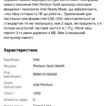
нового покоління Intel Pentium Gold пропонує сенсорне
введення і технологію Intel Ready Mode, що забезпечують
«постійну готовність ПК до роботи». Призначений для
настільної платформи Intel LGA 1200, виготовляється за
стандартом 14-нм техпроцесу, має 2 ядра, які працюють у 4
потоки на штатній тактовій частоті 4,1 ГГц. Обсяг кеш-
пам'яті 3-го рівня дорівнює 4 МБ. Має 2-канальний
контролер пам'яті.
Характеристики
Виробник:
Intel
Модель:
Pentium Gold G6405
Код
BX80701G6405
виробника:
Серiя
Intel Pentium
процесора:
Сокет:
1200
Кількість ядер:
2
Назва ядра:
Comet Lake