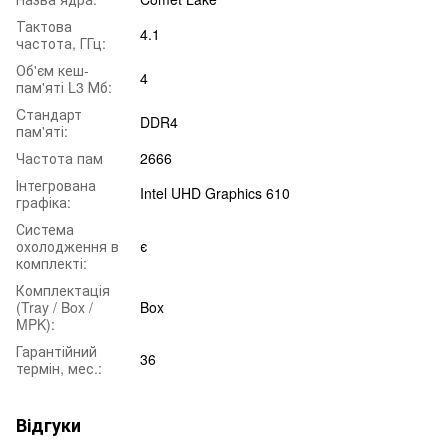
Тактова
4.1
частота, ГГц:
Об'єм кеш-
4
пам'яті L3 Мб:
Cтандарт
DDR4
пам'яті:
Частота пам
2666
Інтегрована
Intel UHD Graphics 610
графіка:
Система
охолодження в
є
комплекті:
Комплектація
(Tray / Box /
Box
MPK):
Гарантійний
36
термін, мес.:
Відгуки