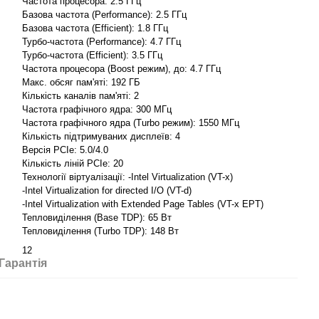
Частота процесора: 2.5 ГГц
Базова частота (Performance): 2.5 ГГц
Базова частота (Efficient): 1.8 ГГц
Турбо-частота (Performance): 4.7 ГГц
Турбо-частота (Efficient): 3.5 ГГц
Частота процесора (Boost режим), до: 4.7 ГГц
Макс. обсяг пам'яті: 192 ГБ
Кількість каналів пам'яті: 2
Частота графічного ядра: 300 МГц
Частота графічного ядра (Turbo режим): 1550 МГц
Кількість підтримуваних дисплеїв: 4
Версія PCIe: 5.0/4.0
Кількість ліній PCIe: 20
Технології віртуалізації: -Intel Virtualization (VT-x)
-Intel Virtualization for directed I/O (VT-d)
-Intel Virtualization with Extended Page Tables (VT-x EPT)
Тепловиділення (Base TDP): 65 Вт
Тепловиділення (Turbo TDP): 148 Вт
12
Гарантія