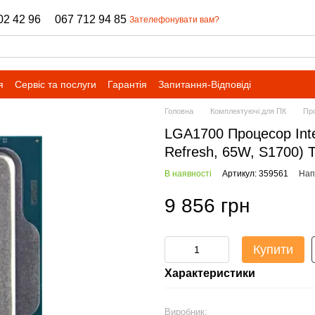
02 42 96
067 712 94 85
Зателефонувати вам?
я
Сервіс та послуги
Гарантія
Запитання-Відповіді
Головна
Комплектуючі для ПК
Пр
LGA1700 Процесор Inte
Refresh, 65W, S1700)
В наявності
Артикул: 359561
Нап
9 856 грн
Купити
Характеристики
Виробник: