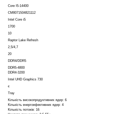
Core I5-14400
CM8071504821112
Intel Core i5
1700
10
Raptor Lake Refresh
2,5/4,7
20
DDR4/DDR5
DDR5-4800
DDR4-3200
Intel UHD Graphics 730
:
є
Tray
Кількість високопродуктивних ядер: 6
Кількість енергоефективних ядер: 4
Кількість потоків: 16