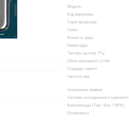
Модель:
Код виробника:
Серiя процесора:
Сокет:
Кількість ядер:
Назва ядра:
Тактова частота, ГГц:
Об'єм кеш-пам'яті L3 Мб:
Cтандарт пам'яті:
Частота пам
Інтегрована графіка:
Система охолодження в комплекті
Комплектація (Tray / Box / MPK):
Особливості: