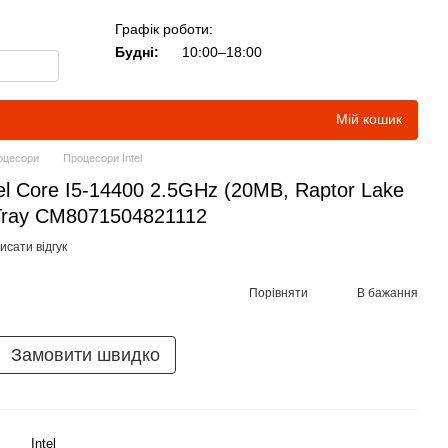
Графік роботи:
Будні:
10:00–18:00
Мій кошик
оцесори
Процесори Intel
l Core I5-14400 2.5GHz (20MB, Raptor Lake
 Tray CM8071504821112
исати відгук
Порівняти
В бажання
Замовити швидко
Intel