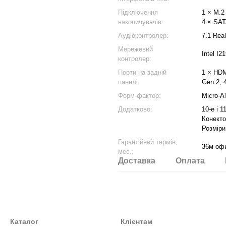
Підключення
1 × M.2
накопичувачів:
4 × SAT
Аудіоконтролер:
7.1 Rea
Мережевий
Intel I2
контролер:
Порти на задній
1 × HDM
панелі:
Gen 2, 
Форм-фактор:
Micro-A
Додатково:
10-е і 1
Конекто
Розміри
Гарантійний термін,
36м оф
мес.:
Доставка
Оплата
Каталог
Клієнтам