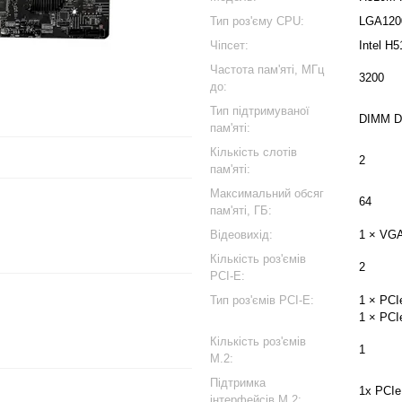
Тип роз'єму CPU:
LGA120
Чіпсет:
Intel H5
Частота пам'яті, МГц
3200
до:
Тип підтримуваної
DIMM 
пам'яті:
Кількість слотів
2
пам'яті:
Максимальний обсяг
64
пам'яті, ГБ:
Відеовихід:
1 × VGA
Кількість роз'ємів
2
PCI-E:
Тип роз'ємів PCI-E:
1 × PCI
1 × PCI
Кількість роз'ємів
1
M.2:
Підтримка
1x PCIe
інтерфейсів M.2: