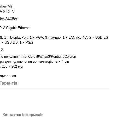
 (key M)
A 6 Гбіт/с
ltek ALC897
19-V Gigabit Ethernet
I, 1 × DisplayPort, 1 × VGA, 3 × аудио, 1 × LAN (RJ-45), 2 × USB 3.2
4 × USB 2.0, 1 × PS/2
TX
1-е покоління Intel Core i9/i7/i5/i3/Pentium/Celeron
ри для підключення вентиляторів: 2 × 4-pin
: 236 × 202 мм
ициальная
Гарантія
Контактна інформація