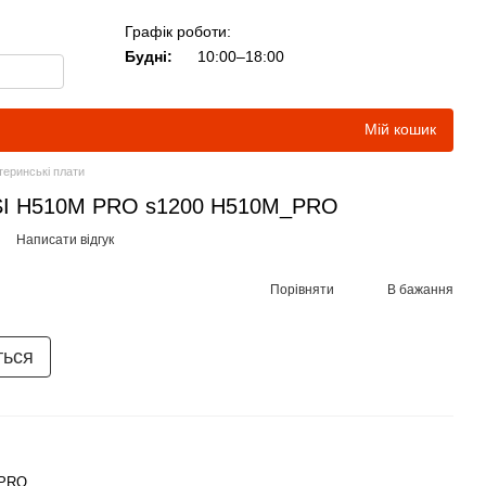
Графік роботи:
Будні:
10:00–18:00
Мій кошик
еринські плати
SI H510M PRO s1200 H510M_PRO
Написати відгук
Порівняти
В бажання
ться
 PRO