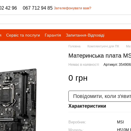
02 42 96
067 712 94 85
Зателефонувати вам?
я
Сервіс та послуги
Гарантія
Запитання-Відповіді
Головна
Комплектуючі для ПК
Мат
Материнcька плата M
Немає в наявності
Артикул: 354906
0 грн
Повідомити, коли з'яви
Характеристики
Виробник:
MSI
Модель:
H510M