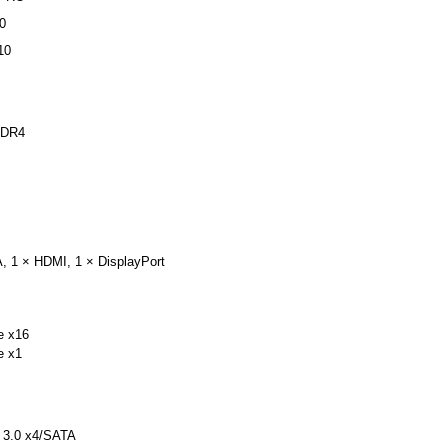
0
10
DDR4
, 1 × HDMI, 1 × DisplayPort
e x16
e x1
 3.0 x4/SATA