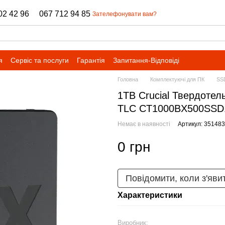
02 42 96
067 712 94 85
Зателефонувати вам?
я
Сервіс та послуги
Гарантія
Запитання-Відповіді
Головна
Комплектуючі для ПК
SS
1TB Crucial Твердотел
TLC CT1000BX500SSD
Немає в наявності
Артикул: 351483
0 грн
Повідомити, коли з'яви
Характеристики
Виробник: