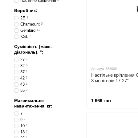
Настінне кріплення
Виробник:
2E
3
Charmount
5
Gembird
11
KSL
1
Сумісність (макс.
діагональ), ":
27
7
32
6
Артикул: 358009
37
1
Настільне кріплення 
42
3
3 моніторiв 17-27"
43
1
55
2
Максимальне
1 969 грн
навантаження, кг:
7
3
9
2
10
1
18
1
1