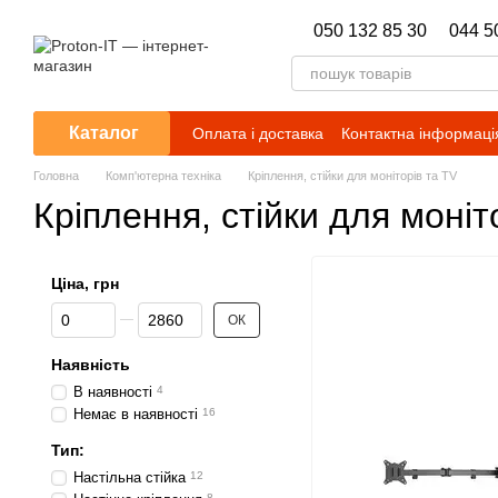
Перейти до основного контенту
050 132 85 30
044 5
Каталог
Оплата і доставка
Контактна інформаці
Головна
Комп'ютерна техніка
Кріплення, стійки для монiторiв та ТV
Кріплення, стійки для монiт
Ціна, грн
Від Ціна, грн
До Ціна, грн
ОК
Наявність
В наявності
4
Немає в наявності
16
Тип:
Настільна стійка
12
8