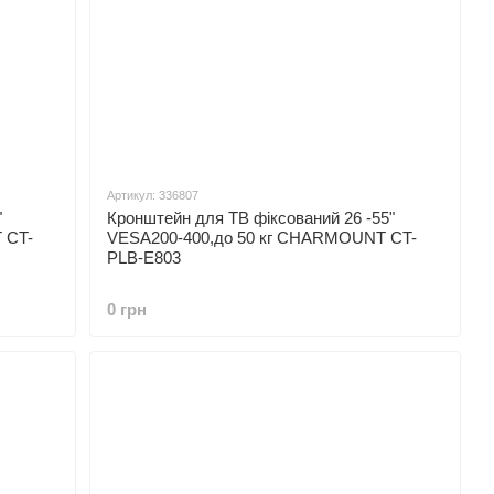
Артикул: 336807
"
Кронштейн для ТВ фіксований 26 -55"
 CT-
VESA200-400,до 50 кг CHARMOUNT CT-
PLB-E803
0 грн