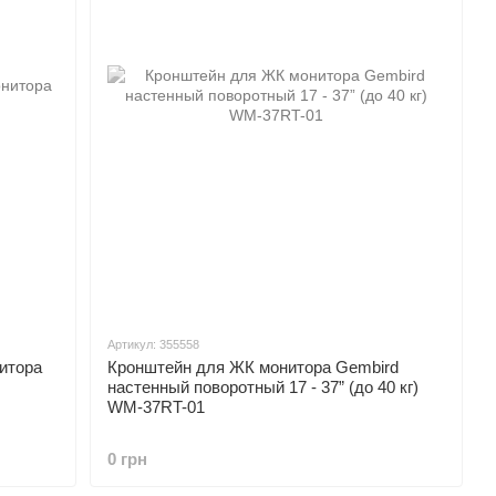
Артикул: 355558
итора
Кронштейн для ЖК монитора Gembird
настенный поворотный 17 - 37” (до 40 кг)
WM-37RT-01
0 грн