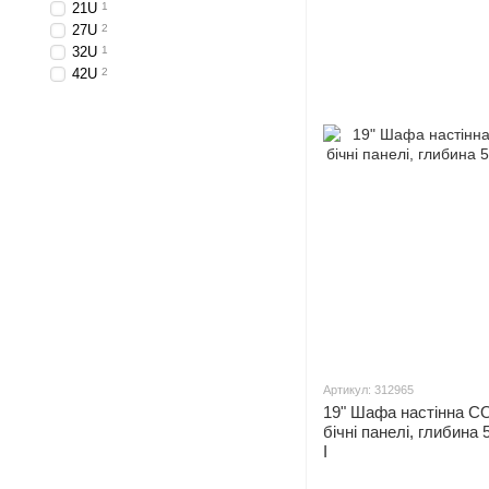
21U
1
27U
2
32U
1
42U
2
Артикул: 312965
19" Шафа настінна C
бічні панелі, глибина
I