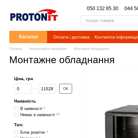
Перейти до основного контенту
050 132 85 30
044 5
Каталог
Оплата і доставка
Контактна інформаці
Головна
Комп'ютерна периферія
Монтажне обладнання
Монтажне обладнання
Ціна, грн
Від Ціна, грн
До Ціна, грн
ОК
Наявність
В наявності
5
Немає в наявності
29
Тип:
Блок розеток
4
1