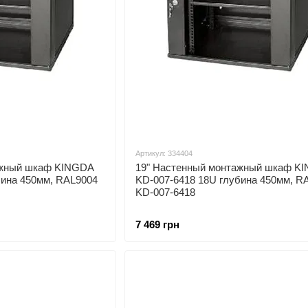
Артикул: 334404
ажный шкаф KINGDA
19" Настенный монтажный шкаф K
бина 450мм, RAL9004
KD-007-6418 18U глубина 450мм, R
KD-007-6418
7 469 грн