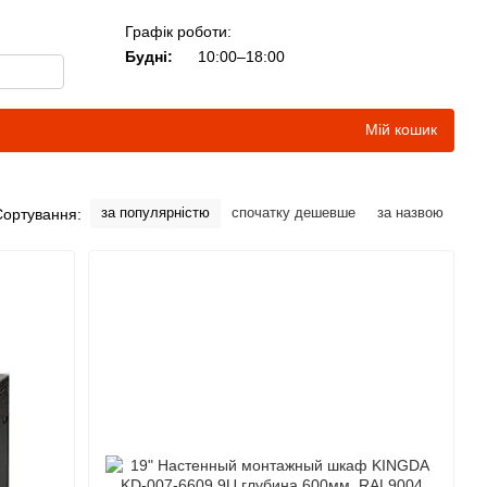
Графік роботи:
Будні:
10:00–18:00
Мій кошик
за популярністю
спочатку дешевше
за назвою
Сортування: