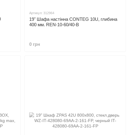
Артикул: 312964
U
19" Шафа настінна CONTEG 10U, глибина
400 мм. REN-10-60/40-B
0 грн