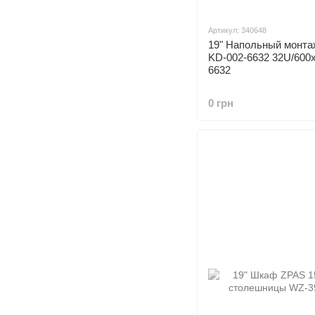
Артикул: 340648
19" Напольный монт
KD-002-6632 32U/600
6632
0 грн