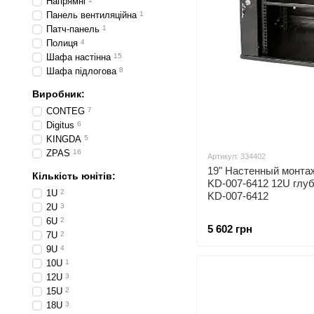
Напрямні
Панель вентиляційна
1
Патч-панель
1
Полиця
4
Шафа настінна
15
Шафа підлогова
8
Виробник:
CONTEG
7
Digitus
6
KINGDA
5
ZPAS
16
Артикул: 334402
19" Настенный монт
Кількість юнітів:
KD-007-6412 12U глу
1U
2
KD-007-6412
2U
3
6U
2
5 602 грн
7U
2
9U
4
10U
1
12U
3
15U
2
18U
3