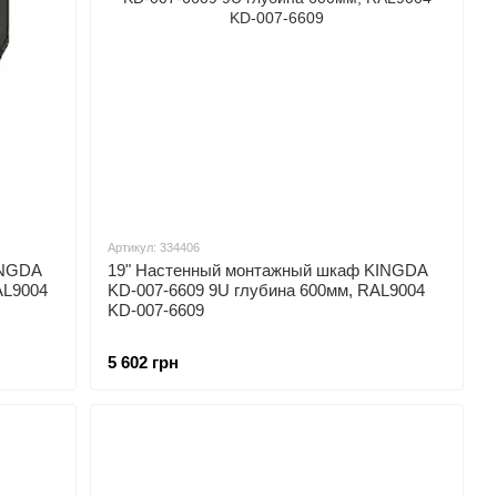
Артикул: 334406
INGDA
19" Настенный монтажный шкаф KINGDA
AL9004
KD-007-6609 9U глубина 600мм, RAL9004
KD-007-6609
5 602 грн