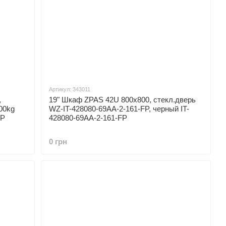
Артикул: 343011
,
19" Шкаф ZPAS 42U 800x800, стекл.дверь
00kg
WZ-IT-428080-69AA-2-161-FP, черный IT-
NP
428080-69AA-2-161-FP
0 грн