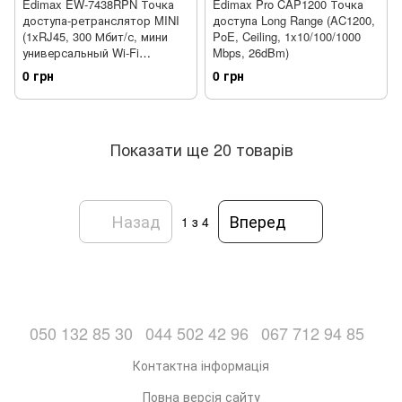
Edimax EW-7438RPN Точка
Edimax Pro CAP1200 Точка
доступа-ретранслятор MINI
доступа Long Range (AC1200,
(1xRJ45, 300 Мбит/с, мини
PoE, Ceiling, 1x10/100/1000
универсальный Wi-Fi
Mbps, 26dBm)
ретранслятор)
0 грн
0 грн
Показати ще 20 товарів
Назад
Вперед
1
з 4
050 132 85 30
044 502 42 96
067 712 94 85
Контактна інформація
Повна версія сайту