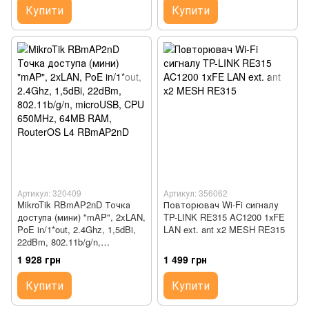
Купити
Купити
Артикул: 320409
Артикул: 356062
MikroTik RBmAP2nD Точка
Повторювач Wi-Fi сигналу
доступа (мини) "mAP", 2xLAN,
TP-LINK RE315 AC1200 1хFE
PoE in/1*out, 2.4Ghz, 1,5dBi,
LAN ext. ant x2 MESH RE315
22dBm, 802.11b/g/n,
microUSB, CPU 650MHz,
1 928 грн
1 499 грн
64MB RAM, RouterOS L4
RBmAP2nD
Купити
Купити