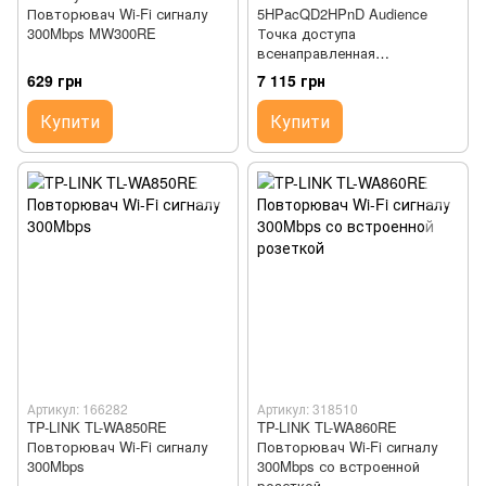
Повторювач Wi-Fi сигналу
5HPacQD2HPnD Audience
300Mbps MW300RE
Точка доступа
всенаправленная
трехдиапазонная (AC2600,
629 грн
7 115 грн
2xGE, 3-band, 1xMiniPCI-е,
Passive PoE)
Купити
Купити
Артикул: 166282
Артикул: 318510
TP-LINK TL-WA850RE
TP-LINK TL-WA860RE
Повторювач Wi-Fi сигналу
Повторювач Wi-Fi сигналу
300Mbps
300Mbps со встроенной
розеткой