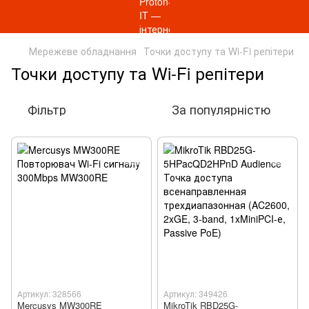
Мережеве обладнання
Точки доступу та Wi-Fi репітери
Точки доступу та Wi-Fi репітери
Фільтр
За популярністю
Артикул: 328566
Артикул: 349426
Mercusys MW300RE
MikroTik RBD25G-