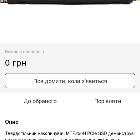
Немає в наявності
0 грн
Повідомити, коли з'явиться
До обраного
Порівняти
Опис
Твердотільний накопичувач MTE250H PCIe SSD демонструє
не просто надшвидкість, а нестримну продуктивність,