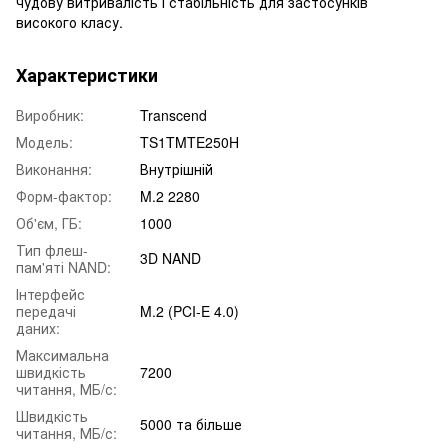
чудову витривалість і стабільність для застосунків
високого класу.
Характеристики
Виробник:
Transcend
Модель:
TS1TMTE250H
Виконання:
Внутрішній
Форм-фактор:
M.2 2280
Об'єм, ГБ:
1000
Тип флеш-
3D NAND
пам'яті NAND:
Інтерфейс
передачі
M.2 (PCI-E 4.0)
даних:
Максимальна
швидкість
7200
читання, МБ/с:
Швидкість
5000 та більше
читання, МБ/с: