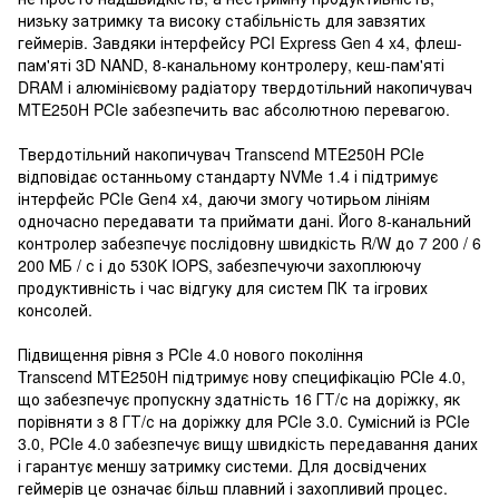
низьку затримку та високу стабільність для завзятих
геймерів. Завдяки інтерфейсу PCI Express Gen 4 x4, флеш-
пам'яті 3D NAND, 8-канальному контролеру, кеш-пам'яті
DRAM і алюмінієвому радіатору твердотільний накопичувач
MTE250H PCIe забезпечить вас абсолютною перевагою.
Твердотільний накопичувач Transcend MTE250H PCIe
відповідає останньому стандарту NVMe 1.4 і підтримує
інтерфейс PCIe Gen4 x4, даючи змогу чотирьом лініям
одночасно передавати та приймати дані. Його 8-канальний
контролер забезпечує послідовну швидкість R/W до 7 200 / 6
200 МБ / с і до 530K IOPS, забезпечуючи захоплюючу
продуктивність і час відгуку для систем ПК та ігрових
консолей.
Підвищення рівня з PCIe 4.0 нового покоління
Transcend MTE250H підтримує нову специфікацію PCIe 4.0,
що забезпечує пропускну здатність 16 ГТ/с на доріжку, як
порівняти з 8 ГТ/с на доріжку для PCIe 3.0. Сумісний із PCIe
3.0, PCIe 4.0 забезпечує вищу швидкість передавання даних
і гарантує меншу затримку системи. Для досвідчених
геймерів це означає більш плавний і захопливий процес.