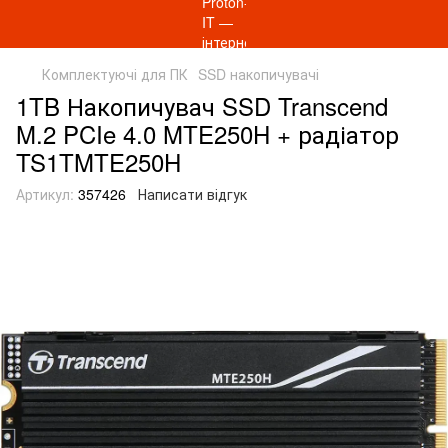
Комплектуючі для ПК
SSD накопичувачі
1TB Накопичувач SSD Transcend
M.2 PCIe 4.0 MTE250H + радіатор
TS1TMTE250H
Артикул:
357426
Написати відгук