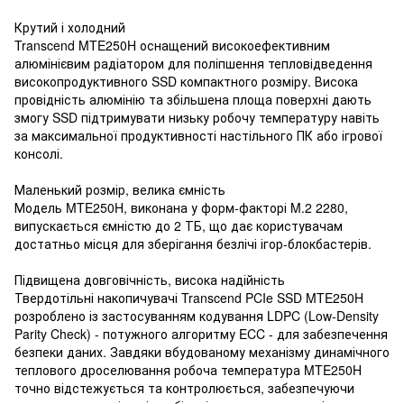
Крутий і холодний
Transcend MTE250H оснащений високоефективним
алюмінієвим радіатором для поліпшення тепловідведення
високопродуктивного SSD компактного розміру. Висока
провідність алюмінію та збільшена площа поверхні дають
змогу SSD підтримувати низьку робочу температуру навіть
за максимальної продуктивності настільного ПК або ігрової
консолі.
Маленький розмір, велика ємність
Модель MTE250H, виконана у форм-факторі M.2 2280,
випускається ємністю до 2 ТБ, що дає користувачам
достатньо місця для зберігання безлічі ігор-блокбастерів.
Підвищена довговічність, висока надійність
Твердотільні накопичувачі Transcend PCIe SSD MTE250H
розроблено із застосуванням кодування LDPC (Low-Density
Parity Check) - потужного алгоритму ECC - для забезпечення
безпеки даних. Завдяки вбудованому механізму динамічного
теплового дроселювання робоча температура MTE250H
точно відстежується та контролюється, забезпечуючи