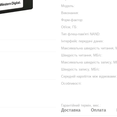
Модель:
Виконання:
Форм-фактор:
Об'єм, ГБ:
Тип флеш-пам'яті NAND:
Інтерфейс передачі даних:
Максимальна швидкість читання, 
Швидкість читання, МБ/с:
Максимальна швидкість запису, М
Швидкість запису, МБ/с:
Середній наробіток між відмовами:
Особливості:
Гарантійний термін, мес.:
Доставка
Оплата