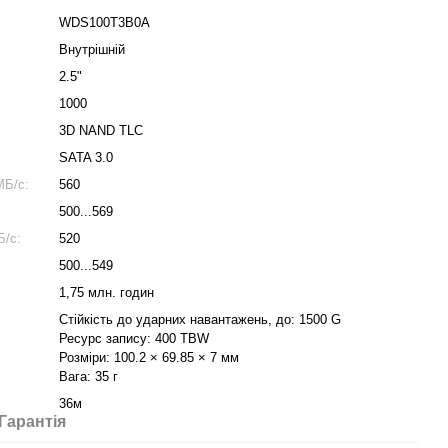
WDS100T3B0A
Внутрішній
2.5"
1000
3D NAND TLC
SATA 3.0
МБ/с:
560
500...569
Б/с:
520
500...549
1,75 млн. годин
Стійкість до ударних навантажень, до: 1500 G
Ресурс запису: 400 TBW
Розміри: 100.2 × 69.85 × 7 мм
Вага: 35 г
36м
Гарантія