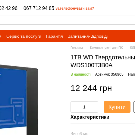
02 42 96
067 712 94 85
Зателефонувати вам?
я
Сервіс та послуги
Гарантія
Запитання-Відповіді
Головна
Комплектуючі для ПК
SS
1TB WD Твердотельный
WDS100T3B0A
В наявності
Артикул: 356905
Нап
12 244 грн
Купити
Характеристики
Виробник: