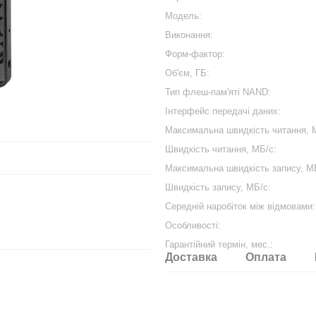
Модель:
Виконання:
Форм-фактор:
Об'єм, ГБ:
Тип флеш-пам'яті NAND:
Інтерфейс передачі даних:
Максимальна швидкість читання, 
Швидкість читання, МБ/с:
Максимальна швидкість запису, М
Швидкість запису, МБ/с:
Середній наробіток між відмовами:
Особливості:
Гарантійний термін, мес.:
Доставка
Оплата