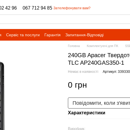
02 42 96
067 712 94 85
Зателефонувати вам?
я
Сервіс та послуги
Гарантія
Запитання-Відповіді
Головна
Комплектуючі для ПК
SS
240GB Apacer Твердот
TLC AP240GAS350-1
Немає в наявності
Артикул: 339330
0 грн
Повідомити, коли з'яви
Характеристики
Виробник: