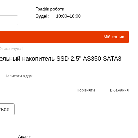
Графік роботи:
Будні:
10:00–18:00
Мій кошик
D накопичувачі
ельный накопитель SSD 2.5" AS350 SATA3
Написати відгук
Порівняти
В бажання
ться
Apacer