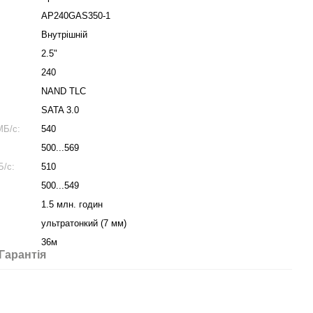
AP240GAS350-1
Внутрішній
2.5"
240
NAND TLC
SATA 3.0
МБ/с:
540
500...569
Б/с:
510
500...549
1.5 млн. годин
ультратонкий (7 мм)
36м
Гарантія