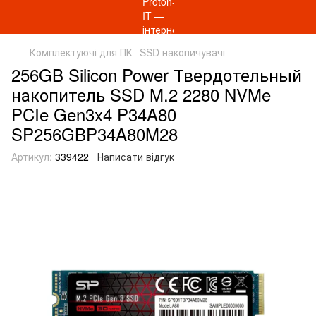
Комплектуючі для ПК
SSD накопичувачі
256GB Silicon Power Твердотельный
накопитель SSD M.2 2280 NVMe
PCIe Gen3x4 P34A80
SP256GBP34A80M28
Артикул:
339422
Написати відгук