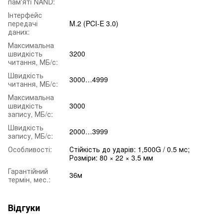
пам'яті NAND:
Інтерфейс
передачі
M.2 (PCI-E 3.0)
даних:
Максимальна
швидкість
3200
читання, МБ/с:
Швидкість
3000…4999
читання, МБ/с:
Максимальна
швидкість
3000
запису, МБ/с:
Швидкість
2000…3999
запису, МБ/с:
Особливості:
Стійкість до ударів: 1,500G / 0.5 мс;
Розміри: 80 × 22 × 3.5 мм
Гарантійний
36м
термін, мес.:
Відгуки