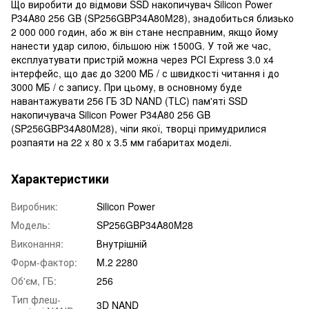
Що виробити до відмови SSD накопичувач Silicon Power
P34A80 256 GB (SP256GBP34A80M28), знадобиться близько
2 000 000 годин, або ж він стане несправним, якщо йому
нанести удар силою, більшою ніж 1500G. У той же час,
експлуатувати пристрій можна через PCI Express 3.0 x4
інтерфейс, що дає до 3200 МБ / с швидкості читання і до
3000 МБ / с запису. При цьому, в основному буде
навантажувати 256 ГБ 3D NAND (TLC) пам'яті SSD
накопичувача Silicon Power P34A80 256 GB
(SP256GBP34A80M28), чіпи якої, творці примудрилися
розпаяти на 22 x 80 x 3.5 мм габаритах моделі.
Характеристики
Виробник:
Silicon Power
Модель:
SP256GBP34A80M28
Виконання:
Внутрішній
Форм-фактор:
M.2 2280
Об'єм, ГБ:
256
Тип флеш-
3D NAND