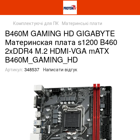
Комплектуючі для ПК
Материнські плати
B460M GAMING HD GIGABYTE
Материнcкая плата s1200 B460
2xDDR4 M.2 HDMI-VGA mATX
B460M_GAMING_HD
Артикул:
348537
Написати відгук