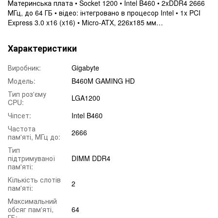
Материнська плата • Socket 1200 • Intel B460 • 2xDDR4 2666
МГц, до 64 ГБ • відео: інтегровано в процесор Intel • 1x PCI
Express 3.0 x16 (x16) • Micro-ATX, 226х185 мм…
Характеристики
Виробник:
Gigabyte
Модель:
B460M GAMING HD
Тип роз'єму
LGA1200
CPU:
Чіпсет:
Intel B460
Частота
2666
пам'яті, МГц до:
Тип
підтримуваної
DIMM DDR4
пам'яті:
Кількість слотів
2
пам'яті:
Максимальний
обсяг пам'яті,
64
ГБ: