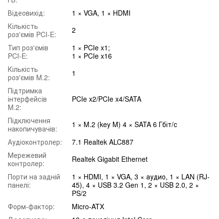
Відеовихід:
1 × VGA, 1 × HDMI
Кількість
2
роз'ємів PCI-E:
Тип роз'ємів
1 × PCIe x1;
PCI-E:
1 × PCIe x16
Кількість
1
роз'ємів M.2:
Підтримка
інтерфейсів
PCIe x2/PCIe x4/SATA
M.2:
Підключення
1 × M.2 (key M) 4 × SATA 6 Гбіт/с
накопичувачів:
Аудіоконтролер:
7.1 Realtek ALC887
Мережевий
Realtek Gigabit Ethernet
контролер:
Порти на задній
1 × HDMI, 1 × VGA, 3 × аудио, 1 × LAN (RJ-
панелі:
45), 4 × USB 3.2 Gen 1, 2 × USB 2.0, 2 ×
PS/2
Форм-фактор:
Micro-ATX