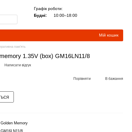
Графік роботи:
Будні:
10:00–18:00
Мій кошик
еративна пам'ять
memory 1.35V (box) GM16LN11/8
Написати відгук
Порівняти
В бажання
ться
Golden Memory
GM16LN11/8