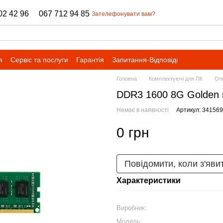
02 42 96
067 712 94 85
Зателефонувати вам?
я
Сервіс та послуги
Гарантія
Запитання-Відповіді
Головна
Комплектуючі для ПК
Оп
DDR3 1600 8G Golden 
Немає в наявності
Артикул: 341569
0 грн
Повідомити, коли з'яви
Характеристики
Виробник:
Модель: