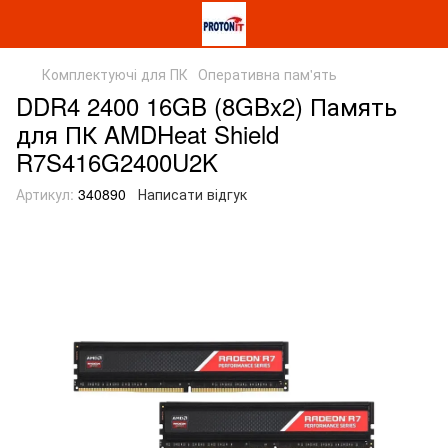
Комплектуючі для ПК
Оперативна пам'ять
DDR4 2400 16GB (8GBx2) Память
для ПК AMDHeat Shield
R7S416G2400U2K
Артикул:
340890
Написати відгук