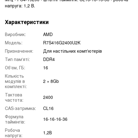
напруга: 1,2 B.
Характеристики
Виробник:
AMD
Модель:
R7S416G2400U2K
Призначення:
Для настільних комп'ютерів
Тип пам'яті:
DDR4
Об'єм, ГБ:
16
Кількість
модулів в
2 × 8Gb
комплекті:
Тактова
2400
частота:
CAS-затримка:
CL16
Формула
16-16-16-36
таймінгів:
Робоча
1,2В
напруга: