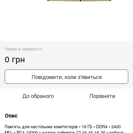
Немає в наявності
0 грн
Повідомити, коли з'явиться
До обраного
Порівняти
Опис
Пам'ять для настільних комп'ютерів • 16 ГБ • DDR4 • 2400
МГц • PC4-19200 • штатні таймінги: CL16-16-16-36 • робоча