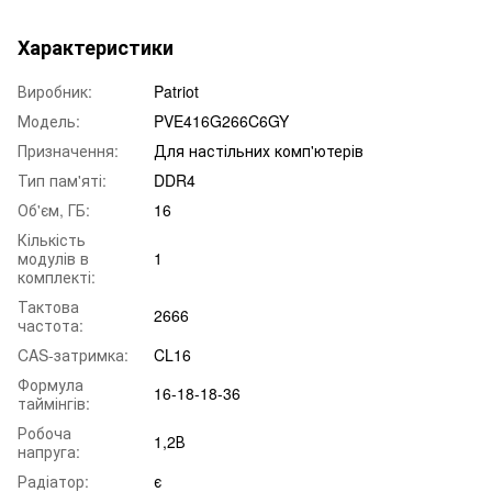
Характеристики
Виробник:
Patriot
Модель:
PVE416G266C6GY
Призначення:
Для настільних комп'ютерів
Тип пам'яті:
DDR4
Об'єм, ГБ:
16
Кількість
модулів в
1
комплекті:
Тактова
2666
частота:
CAS-затримка:
CL16
Формула
16-18-18-36
таймінгів:
Робоча
1,2В
напруга:
Радіатор:
є