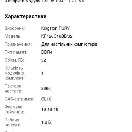
-Габарити модуля 133.35 x 34.1 x 7.2 мм
Характеристики
Виробник:
Kingston FURY
Модель:
KF426C16BB/32
Призначення:
Для настільних комп'ютерів
Тип пам'яті:
DDR4
Об'єм, ГБ:
32
Кількість
модулів в
1
комплекті:
Тактова
2666
частота:
CAS-затримка:
CL16
Формула
16-18-18
таймінгів:
Робоча
1.2 В
напруга: