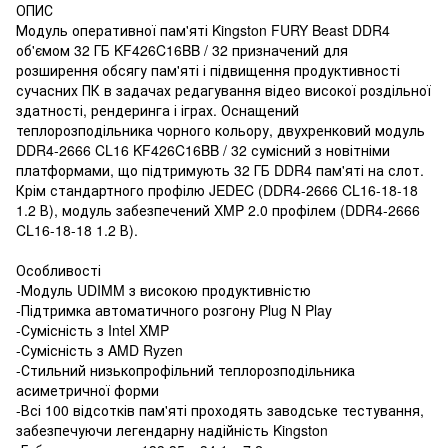
ОПИС
Модуль оперативної пам'яті Kingston FURY Beast DDR4
об'ємом 32 ГБ KF426C16BB / 32 призначений для
розширення обсягу пам'яті і підвищення продуктивності
сучасних ПК в задачах редагування відео високої роздільної
здатності, рендеринга і іграх. Оснащений
теплорозподільника чорного кольору, двухренковий модуль
DDR4-2666 CL16 KF426C16BB / 32 сумісний з новітніми
платформами, що підтримують 32 ГБ DDR4 пам'яті на слот.
Крім стандартного профілю JEDEC (DDR4-2666 CL16-18-18
1.2 В), модуль забезпечений XMP 2.0 профілем (DDR4-2666
CL16-18-18 1.2 В).
Особливості
-Модуль UDIMM з високою продуктивністю
-Підтримка автоматичного розгону Plug N Play
-Сумісність з Intel XMP
-Сумісність з AMD Ryzen
-Стильний низькопрофільний теплорозподільника
асиметричної форми
-Всі 100 відсотків пам'яті проходять заводське тестування,
забезпечуючи легендарну надійність Kingston