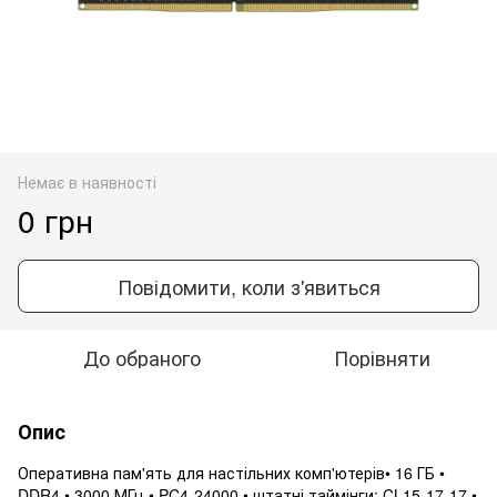
Немає в наявності
0 грн
Повідомити, коли з'явиться
До обраного
Порівняти
Опис
Оперативна пам'ять для настільних комп'ютерів• 16 ГБ •
DDR4 • 3000 МГц • PC4-24000 • штатні таймінги: CL15-17-17 •