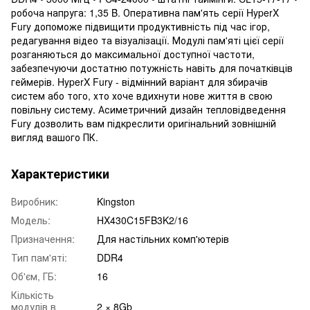
робоча напруга: 1,35 B. Оперативна пам'ять серії HyperX
Fury допоможе підвищити продуктивність під час ігор,
редагування відео та візуалізації. Модулі пам'яті цієї серії
розганяються до максимальної доступної частоти,
забезпечуючи достатню потужність навіть для початківців
геймерів. HyperX Fury - відмінний варіант для збирачів
систем або того, хто хоче вдихнути нове життя в свою
повільну систему. Асиметричний дизайн тепловідведення
Fury дозволить вам підкреслити оригінальний зовнішній
вигляд вашого ПК.
Характеристики
Виробник:
Kingston
Модель:
HX430C15FB3K2/16
Призначення:
Для настільних комп'ютерів
Тип пам'яті:
DDR4
Об'єм, ГБ:
16
Кількість
модулів в
2 × 8Gb