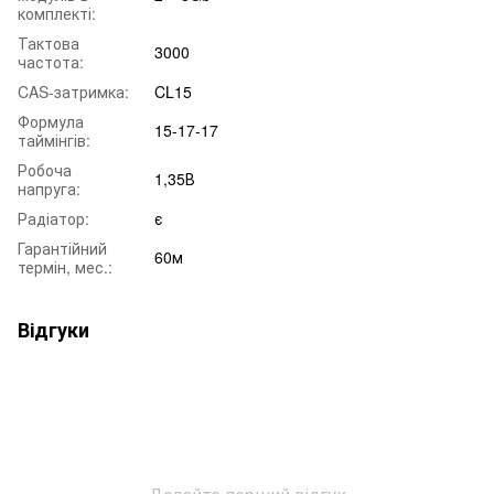
комплекті:
Тактова
3000
частота:
CAS-затримка:
CL15
Формула
15-17-17
таймінгів:
Робоча
1,35В
напруга:
Радіатор:
є
Гарантійний
60м
термін, мес.:
Відгуки