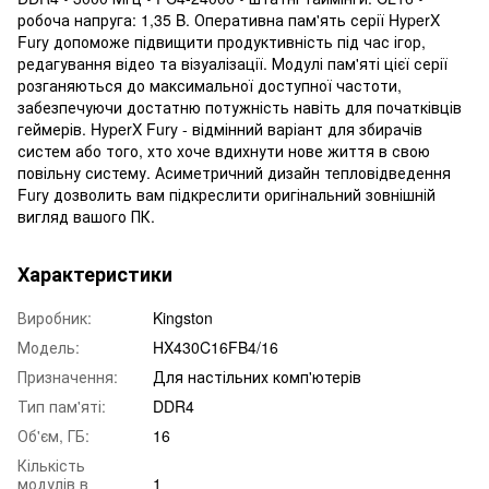
робоча напруга: 1,35 B. Оперативна пам'ять серії HyperX
Fury допоможе підвищити продуктивність під час ігор,
редагування відео та візуалізації. Модулі пам'яті цієї серії
розганяються до максимальної доступної частоти,
забезпечуючи достатню потужність навіть для початківців
геймерів. HyperX Fury - відмінний варіант для збирачів
систем або того, хто хоче вдихнути нове життя в свою
повільну систему. Асиметричний дизайн тепловідведення
Fury дозволить вам підкреслити оригінальний зовнішній
вигляд вашого ПК.
Характеристики
Виробник:
Kingston
Модель:
HX430C16FB4/16
Призначення:
Для настільних комп'ютерів
Тип пам'яті:
DDR4
Об'єм, ГБ:
16
Кількість
модулів в
1