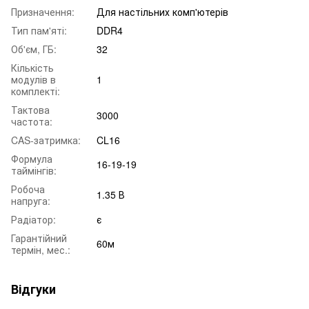
Призначення:
Для настільних комп'ютерів
Тип пам'яті:
DDR4
Об'єм, ГБ:
32
Кількість
модулів в
1
комплекті:
Тактова
3000
частота:
CAS-затримка:
CL16
Формула
16-19-19
таймінгів:
Робоча
1.35 В
напруга:
Радіатор:
є
Гарантійний
60м
термін, мес.:
Відгуки