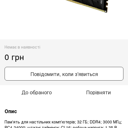
Немає в наявності
0 грн
Повідомити, коли з'явиться
До обраного
Порівняти
Опис
Пам'ять для настільних комп'ютерів; 32 ГБ; DDR4; 3000 МГц;
PC4-24000; штатні таймінги: CL16; робоча напруга: 1,35 B .