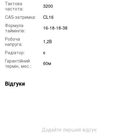
Тактова
3200
частота:
CAS-затримка:
CL16
Формула
16-18-18-38
таймінгів:
Робоча
1,2В
напруга:
Радіатор:
є
Гарантійний
60м
термін, мес.:
Відгуки
Додайте перший відгук