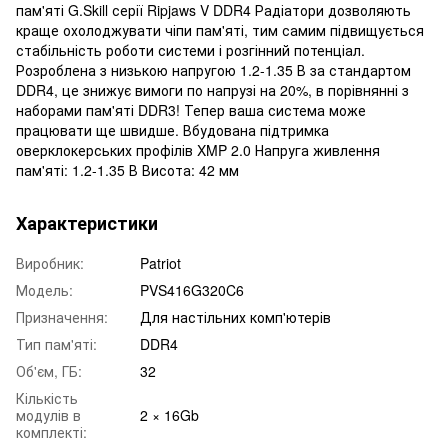
пам'яті G.Skill серії Ripjaws V DDR4 Радіатори дозволяють
краще охолоджувати чіпи пам'яті, тим самим підвищується
стабільність роботи системи і розгінний потенціал.
Розроблена з низькою напругою 1.2-1.35 В за стандартом
DDR4, це знижує вимоги по напрузі на 20%, в порівнянні з
наборами пам'яті DDR3! Тепер ваша система може
працювати ще швидше. Вбудована підтримка
оверклокерських профілів XMP 2.0 Напруга живлення
пам'яті: 1.2-1.35 В Висота: 42 мм
Характеристики
Виробник:
Patriot
Модель:
PVS416G320C6
Призначення:
Для настільних комп'ютерів
Тип пам'яті:
DDR4
Об'єм, ГБ:
32
Кількість
модулів в
2 × 16Gb
комплекті: