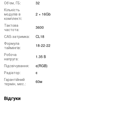
Об'єм, ГБ:
32
Кількість
модулів в
2 × 16Gb
комплекті:
Тактова
3600
частота:
CAS-затримка:
CL18
Формула
18-22-22
таймінгів:
Робоча
1.35 В
напруга:
Підсвічування:
є(RGB)
Радіатор:
є
Гарантійний
60м
термін, мес.:
Відгуки