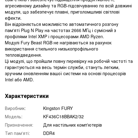
агресивному дизайну та RGB-підсвічуванню по всій довжині
модуля, що забезпечує плавні, приголомшливі світлові
ефекти.
Він відрізняється можливістю автоматичного розгону
пам'яті Plug N Play на частотах 2666 МГц і сумісний з
профілями Intel XMP і процесорами AMD Ryzen.
Модулі Fury Beast RGB не нагріваються за рахунок
використання стильного низькопрофільного
тепловідведення.
Ці модулі, що пройшли повну перевірку на робочій частоті та
гарантуються на весь термін служби, стануть легким,
зручним оновленням вашої системи на основі процесорів
Intel або AMD.
Характеристики
Виробник:
Kingston FURY
Модель:
KF436C18BBAK2/32
Призначення:
Для настільних комп'ютерів
Тип пам'яті:
DDR4