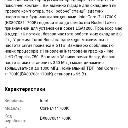
покоління компанії. Він відмінно підійде для складання як
ігрового комп'ютера, так і робочої станції, здатних
впоратися з будь-якими завданнями. Intel Core i7-11700K
(BX8070811700K) відноситься до сімейства Rocket Lake і
призначений для установки в сокет LGA1200. Процесор має
8 ядер і 16 потоків, базова частота роботи яких складає 3,6
ГГц. У режимі Turbo Boost на одне ядро максимальна
частота сягає позначки в 5 ГГц. Важливою особливістю
нових процесорів є і оновлена інтегрована графіка - Intel
UHD Graphics 750. Вона має 32 виконавчих блоку, базова
частота яких становить 350 МГц і може динамічно
збільшуватися до 1300 МГц. Номінальний TDP Intel Core i7-
11700K (BX8070811700K) становить 95 Вт.
Характеристики
Виробник:
Intel
Модель:
Core i7-11700K
Код
BX8070811700K
виробника: