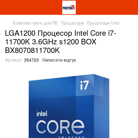
Комплектуючі для ПК
Процесори
Процесори Intel
LGA1200 Процесор Intel Core i7-
11700K 3.6GHz s1200 BOX
BX8070811700K
Артикул:
354723
Написати відгук