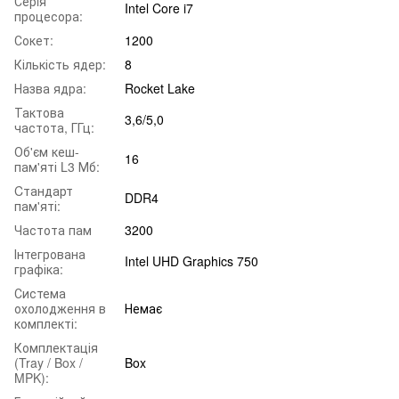
Серiя
Intel Core i7
процесора:
Сокет:
1200
Кількість ядер:
8
Назва ядра:
Rocket Lake
Тактова
3,6/5,0
частота, ГГц:
Об'єм кеш-
16
пам'яті L3 Мб:
Cтандарт
DDR4
пам'яті:
Частота пам
3200
Інтегрована
Intel UHD Graphics 750
графіка:
Система
охолодження в
Немає
комплекті:
Комплектація
(Tray / Box /
Box
MPK):