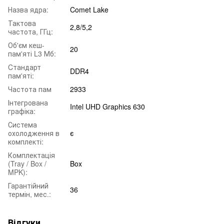
Назва ядра:
Comet Lake
Тактова
2,8/5,2
частота, ГГц:
Об'єм кеш-
20
пам'яті L3 Мб:
Cтандарт
DDR4
пам'яті:
Частота пам
2933
Інтегрована
Intel UHD Graphics 630
графіка:
Система
охолодження в
є
комплекті:
Комплектація
(Tray / Box /
Box
MPK):
Гарантійний
36
термін, мес.:
Відгуки