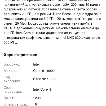
призначений для установки в сокет LGA1200, має 10 ядер з
підтримкою 20 потоків. Їх базова тактова частота роботи
становить 2,8 ГГц, а в режимі Turbo Boost на одне ядро вона
може підвищуватися до 5,2 ГГц. Об'єм кеш-пам'яті третього
рівня - 20 МБ. Процесор підтримує оперативну пам'ять
DDR4 в двоканальному режимі і максимальним об'ємом до
128 ГБ. Intel Core i9-10900 додатково оснащується
інтегрованим графічним рішенням Intel UHD 630 з частотою
350 МГц.
Характеристики
Виробник:
Intel
Модель:
Core i9-10900
Код
BX8070110900
виробника:
Серiя
Intel Core i9
процесора:
Сокет:
1200
Кількість ядер:
10