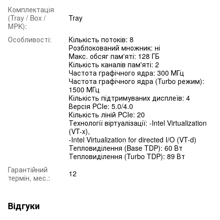
Комплектація
(Tray / Box /
Tray
MPK):
Особливості:
Кількість потоків: 8
Розблокований множник: ні
Макс. обсяг пам'яті: 128 ГБ
Кількість каналів пам'яті: 2
Частота графічного ядра: 300 МГц
Частота графічного ядра (Turbo режим):
1500 МГц
Кількість підтримуваних дисплеїв: 4
Версія PCIe: 5.0/4.0
Кількість ліній PCIe: 20
Технології віртуалізації: -Intel Virtualization
(VT-x),
-Intel Virtualization for directed I/O (VT-d)
Тепловиділення (Base TDP): 60 Вт
Тепловиділення (Turbo TDP): 89 Вт
Гарантійний
12
термін, мес.:
Відгуки