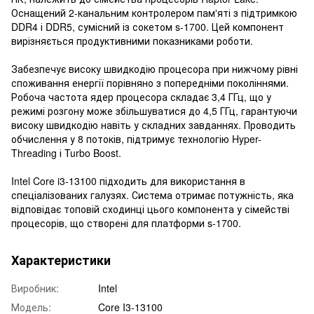
Оснащений 2-канальним контролером пам'яті з підтримкою
DDR4 і DDR5, сумісний із сокетом s-1700. Цей компонент
вирізняється продуктивними показниками роботи.
Забезпечує високу швидкодію процесора при нижчому рівні
споживання енергії порівняно з попередніми поколіннями.
Робоча частота ядер процесора складає 3,4 ГГц, що у
режимі розгону може збільшуватися до 4,5 ГГц, гарантуючи
високу швидкодію навіть у складних завданнях. Проводить
обчислення у 8 потоків, підтримує технологію Hyper-
Threading і Turbo Boost.
Intel Core i3-13100 підходить для використання в
спеціалізованих галузях. Система отримає потужність, яка
відповідає топовій сходинці цього компонента у сімействі
процесорів, що створені для платформи s-1700.
Характеристики
Виробник:
Intel
Модель:
Core I3-13100