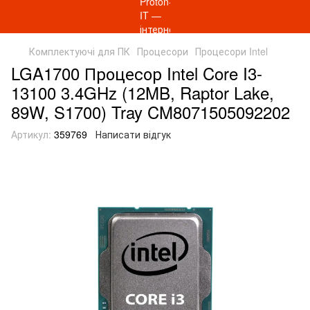
Комплектуючі для ПК
Процесори
Процесори Intel
LGA1700 Процесор Intel Core I3-
13100 3.4GHz (12MB, Raptor Lake,
89W, S1700) Tray CM8071505092202
Артикул:
359769
Написати відгук