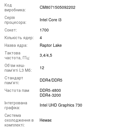
Код
CM8071505092202
виробника:
Серiя
Intel Core i3
процесора:
Сокет:
1700
Кількість ядер:
4
Назва ядра:
Raptor Lake
Тактова
3,4/4,5
частота, ГГц:
Об'єм кеш-
12
пам'яті L3 Мб:
Cтандарт
DDR4/DDR5
пам'яті:
Частота пам
DDR5-4800
DDR4-3200
Інтегрована
Intel UHD Graphics 730
графіка:
Система
охолодження в
Немає
комплекті: