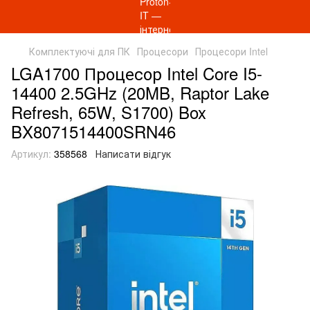
Комплектуючі для ПК
Процесори
Процесори Intel
LGA1700 Процесор Intel Core I5-
14400 2.5GHz (20MB, Raptor Lake
Refresh, 65W, S1700) Box
BX8071514400SRN46
Артикул:
358568
Написати відгук