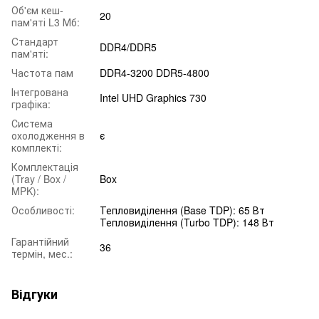
Об'єм кеш-
20
пам'яті L3 Мб:
Cтандарт
DDR4/DDR5
пам'яті:
Частота пам
DDR4-3200 DDR5-4800
Інтегрована
Intel UHD Graphics 730
графіка:
Система
охолодження в
є
комплекті:
Комплектація
(Tray / Box /
Box
MPK):
Особливості:
Тепловиділення (Base TDP): 65 Вт
Тепловиділення (Turbo TDP): 148 Вт
Гарантійний
36
термін, мес.:
Відгуки