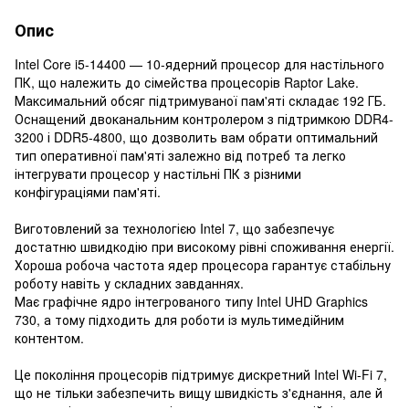
Опис
Intel Core i5-14400 — 10-ядерний процесор для настільного
ПК, що належить до сімейства процесорів Raptor Lake.
Максимальний обсяг підтримуваної пам'яті складає 192 ГБ.
Оснащений двоканальним контролером з підтримкою DDR4-
3200 і DDR5-4800, що дозволить вам обрати оптимальний
тип оперативної пам'яті залежно від потреб та легко
інтегрувати процесор у настільні ПК з різними
конфігураціями пам'яті.
Виготовлений за технологією Intel 7, що забезпечує
достатню швидкодію при високому рівні споживання енергії.
Хороша робоча частота ядер процесора гарантує стабільну
роботу навіть у складних завданнях.
Має графічне ядро інтегрованого типу Intel UHD Graphics
730, а тому підходить для роботи із мультимедійним
контентом.
Це покоління процесорів підтримує дискретний Intel Wi-Fi 7,
що не тільки забезпечить вищу швидкість з'єднання, але й