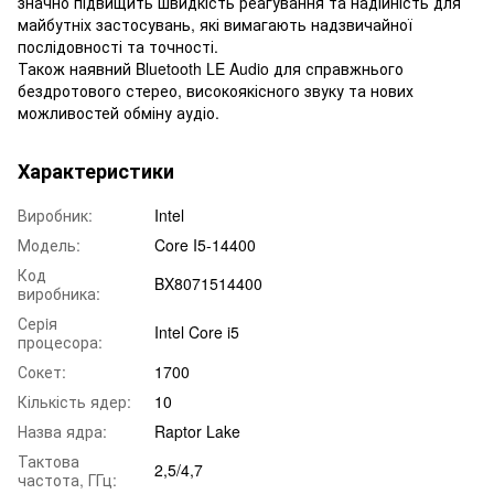
значно підвищить швидкість реагування та надійність для
майбутніх застосувань, які вимагають надзвичайної
послідовності та точності.
Також наявний Bluetooth LE Audio для справжнього
бездротового стерео, високоякісного звуку та нових
можливостей обміну аудіо.
Характеристики
Виробник:
Intel
Модель:
Core I5-14400
Код
BX8071514400
виробника:
Серiя
Intel Core i5
процесора:
Сокет:
1700
Кількість ядер:
10
Назва ядра:
Raptor Lake
Тактова
2,5/4,7
частота, ГГц: