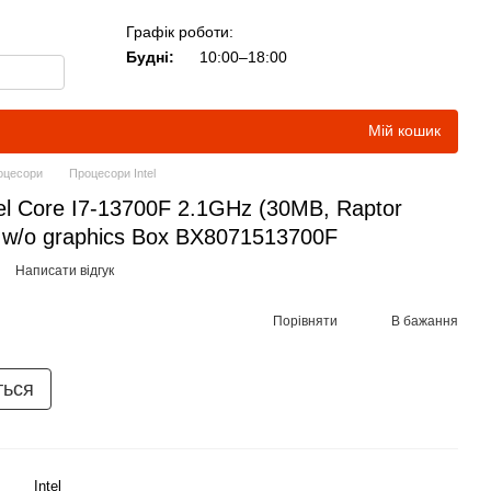
Графік роботи:
Будні:
10:00–18:00
Мій кошик
оцесори
Процесори Intel
l Core I7-13700F 2.1GHz (30MB, Raptor
 w/o graphics Box BX8071513700F
Написати відгук
Порівняти
В бажання
ться
Intel