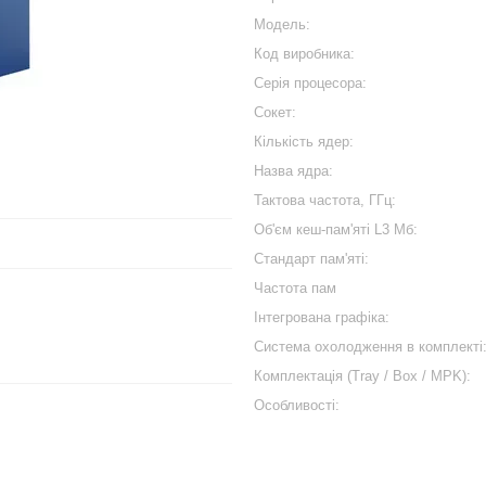
Модель:
Код виробника:
Серiя процесора:
Сокет:
Кількість ядер:
Назва ядра:
Тактова частота, ГГц:
Об'єм кеш-пам'яті L3 Мб:
Cтандарт пам'яті:
Частота пам
Інтегрована графіка:
Система охолодження в комплекті
Комплектація (Tray / Box / MPK):
Особливості: