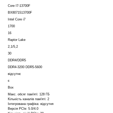
Core I7-13700F
BX8071513700F
Intel Core i7
1700
16
Raptor Lake
2,1/5,2
30
DDR4/DDR5
DDR4-3200 DDR5-5600
відсутнє
:
є
Box
Макс. обсяг пам'яті: 128 ГБ
Кількість каналів пам'яті: 2
Інтегрована графіка: відсутня
Версія PCIe: 5.0/4.0