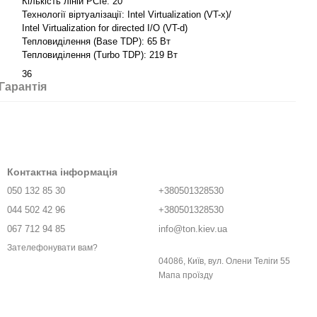
Кількість ліній PCIe: 20
Технології віртуалізації: Intel Virtualization (VT-x)/
Intel Virtualization for directed I/O (VT-d)
Тепловиділення (Base TDP): 65 Вт
Тепловиділення (Turbo TDP): 219 Вт
36
Гарантія
Контактна інформація
050 132 85 30
+380501328530
044 502 42 96
+380501328530
067 712 94 85
info@ton.kiev.ua
Зателефонувати вам?
04086, Київ, вул. Олени Телiги 55
Мапа проїзду