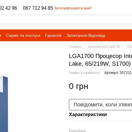
02 42 96
067 712 94 85
Зателефонувати вам?
я
Сервіс та послуги
Гарантія
Запитання-Відповіді
Головна
Комплектуючі для ПК
Пр
LGA1700 Процесор Inte
Lake, 65/219W, S1700)
Немає в наявності
Артикул: 357211
0 грн
Повідомити, коли з'яви
Характеристики
Виробник: