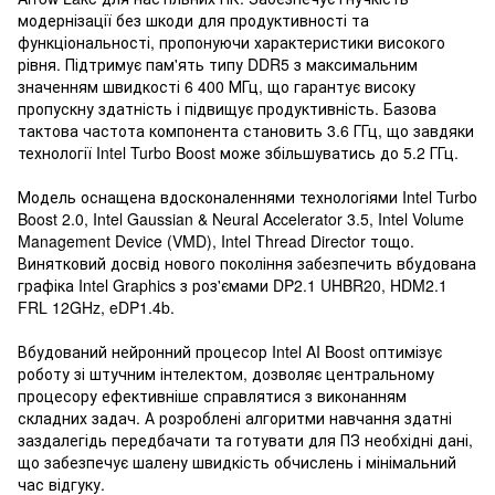
модернізації без шкоди для продуктивності та
функціональності, пропонуючи характеристики високого
рівня. Підтримує пам'ять типу DDR5 з максимальним
значенням швидкості 6 400 МГц, що гарантує високу
пропускну здатність і підвищує продуктивність. Базова
тактова частота компонента становить 3.6 ГГц, що завдяки
технології Intel Turbo Boost може збільшуватись до 5.2 ГГц.
Модель оснащена вдосконаленнями технологіями Intel Turbo
Boost 2.0, Intel Gaussian & Neural Accelerator 3.5, Intel Volume
Management Device (VMD), Intel Thread Director тощо.
Винятковий досвід нового покоління забезпечить вбудована
графіка Intel Graphics з роз'ємами DP2.1 UHBR20, HDM2.1
FRL 12GHz, eDP1.4b.
Вбудований нейронний процесор Intel AI Boost оптимізує
роботу зі штучним інтелектом, дозволяє центральному
процесору ефективніше справлятися з виконанням
складних задач. А розроблені алгоритми навчання здатні
заздалегідь передбачати та готувати для ПЗ необхідні дані,
що забезпечує шалену швидкість обчислень і мінімальний
час відгуку.