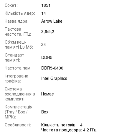
Сокет:
1851
Кількість ядер:
14
Назва ядра:
Arrow Lake
Тактова
3,6/5,2
частота, ГГц:
Об'єм кеш-
24
пам'яті L3 Мб:
Cтандарт
DDR5
пам'яті:
Частота пам
DDR5-6400
Інтегрована
Intel Graphics
графіка:
Система
охолодження в
Немає
комплекті:
Комплектація
(Tray / Box /
Box
MPK):
Особливості:
Кількість потоків: 14
Частота процесора: 4.2 ГГц