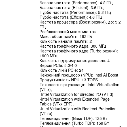
Базова частота (Performance): 4.2 ГГц
Базова частота (Efficient): 3.6 ГГц
Турбо-частота (Performance): 5.2 ГГц
Турбо-частота (Efficient): 4.6 ГГц
Частота процесора (Boost режим), до: 5.2
ГГц
Розблокований множник: так
Макс. обсяг пам'яті: 192 ГБ
Кількість каналів пам'яті: 2
Частота графічного ядра: 300 МГц
Частота графічного ядра (Turbo режим):
1900 МГц
Кількість підтримуваних дисплеїв: 4
Версія PCIe: 5.0/4.0
Кількість ліній PCIe: 24
Нейронний процесор (NPU): Intel AI Boost
Продуктивність NPU: 13 TOPS
Технології віртуалізації: -Intel Virtualization
(VT-x),
-Intel Virtualization for directed I/O (VT-d),
-Intel Virtualization with Extended Page
Tables (VT-x EPT),
-Intel Virtualization with Redirect Protection
(VT-rp)
Тепловиділення (Base TDP): 125 Вт
Тепловиділення (Turbo TDP): 159 Вт