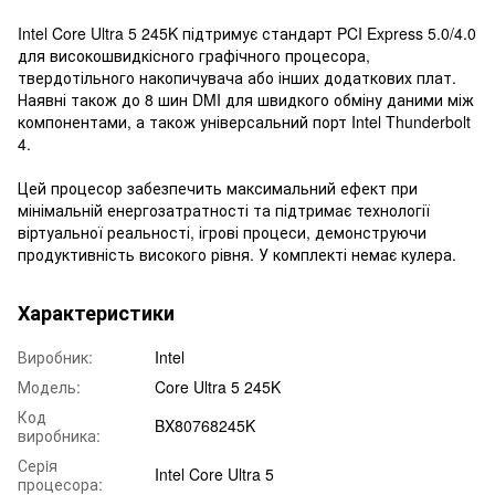
Intel Core Ultra 5 245K підтримує стандарт PCI Express 5.0/4.0
для високошвидкісного графічного процесора,
твердотільного накопичувача або інших додаткових плат.
Наявні також до 8 шин DMI для швидкого обміну даними між
компонентами, а також універсальний порт Intel Thunderbolt
4.
Цей процесор забезпечить максимальний ефект при
мінімальній енергозатратності та підтримає технології
віртуальної реальності, ігрові процеси, демонструючи
продуктивність високого рівня. У комплекті немає кулера.
Характеристики
Виробник:
Intel
Модель:
Core Ultra 5 245K
Код
BX80768245K
виробника:
Серiя
Intel Core Ultra 5
процесора: