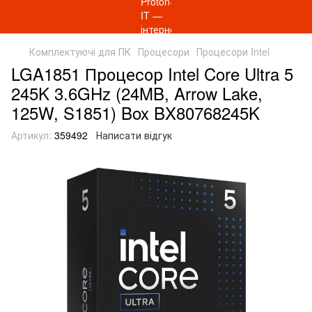
Комплектуючі для ПК
Процесори
Процесори Intel
LGA1851 Процесор Intel Core Ultra 5
245K 3.6GHz (24MB, Arrow Lake,
125W, S1851) Box BX80768245K
Артикул:
359492
Написати відгук