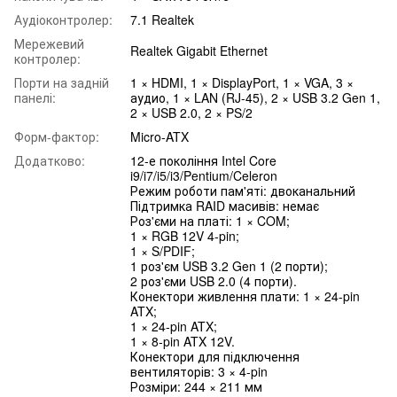
Аудіоконтролер:
7.1 Realtek
Мережевий
Realtek Gigabit Ethernet
контролер:
Порти на задній
1 × HDMI, 1 × DisplayPort, 1 × VGA, 3 ×
панелі:
аудио, 1 × LAN (RJ-45), 2 × USB 3.2 Gen 1,
2 × USB 2.0, 2 × PS/2
Форм-фактор:
Micro-ATX
Додатково:
12-е покоління Intel Core
i9/i7/i5/i3/Pentium/Celeron
Режим роботи пам'яті: двоканальний
Підтримка RAID масивів: немає
Роз'єми на платі: 1 × COM;
1 × RGB 12V 4-pin;
1 × S/PDIF;
1 роз'єм USB 3.2 Gen 1 (2 порти);
2 роз'єми USB 2.0 (4 порти).
Конектори живлення плати: 1 × 24-pin
ATX;
1 × 24-pin ATX;
1 × 8-pin ATX 12V.
Конектори для підключення
вентиляторів: 3 × 4-pin
Розміри: 244 × 211 мм