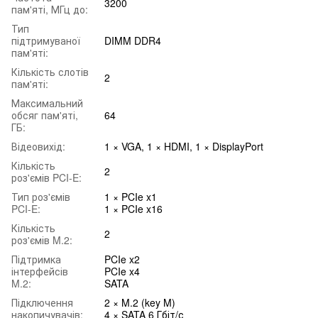
3200
пам'яті, МГц до:
Тип
підтримуваної
DIMM DDR4
пам'яті:
Кількість слотів
2
пам'яті:
Максимальний
обсяг пам'яті,
64
ГБ:
Відеовихід:
1 × VGA, 1 × HDMI, 1 × DisplayPort
Кількість
2
роз'ємів PCI-E:
Тип роз'ємів
1 × PCIe x1
PCI-E:
1 × PCIe x16
Кількість
2
роз'ємів M.2:
Підтримка
PCIe x2
інтерфейсів
PCIe x4
M.2:
SATA
Підключення
2 × M.2 (key M)
накопичувачів:
4 × SATA 6 Гбіт/с