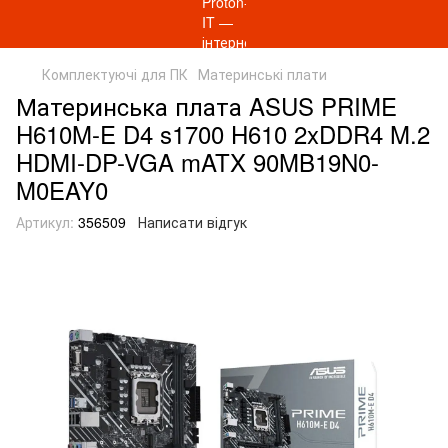
Комплектуючі для ПК
Материнські плати
Материнcька плата ASUS PRIME
H610M-E D4 s1700 H610 2xDDR4 M.2
HDMI-DP-VGA mATX 90MB19N0-
M0EAY0
Артикул:
356509
Написати відгук