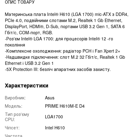
ОПИС ТОВАРУ
Материнська плата Intel® H610 (LGA 1700) mic-ATX з DDR4,
PCIe 4.0, подвійними слотами M.2, Realtek 1 Gb Ethernet,
DisplayPort, HDMI®, D-Sub, портами USB 3.2 Gen 1, SATA 6
Гбіт/с, COM-порт, RGB.
-Роз'єм Intel® LGA 1700: для процесорів Intel® 12 -го
покоління
-Комплексне охолодження: радіатор PCH і Fan Xpert 2+
-Надшвидке підключення: слот M.2 32 Гбіт/с, Realtek 1 Gb
Ethernet і USB 3.2 Gen 1
-5X Protection III: безліч апаратних засобів захисту.
Характеристики
Виробник:
Asus
Модель:
PRIME H610M-E D4
Тип роз'єму
LGA1700
CPU:
Чіпсет:
Intel H610
Частота