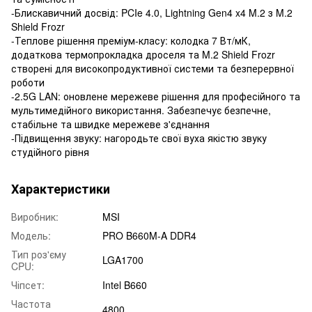
-Блискавичний досвід: PCIe 4.0, Lightning Gen4 x4 M.2 з M.2
Shield Frozr
-Теплове рішення преміум-класу: колодка 7 Вт/мК,
додаткова термопрокладка дроселя та M.2 Shield Frozr
створені для високопродуктивної системи та безперервної
роботи
-2.5G LAN: оновлене мережеве рішення для професійного та
мультимедійного використання. Забезпечує безпечне,
стабільне та швидке мережеве з'єднання
-Підвищення звуку: нагородьте свої вуха якістю звуку
студійного рівня
Характеристики
Виробник:
MSI
Модель:
PRO B660M-A DDR4
Тип роз'єму
LGA1700
CPU:
Чіпсет:
Intel B660
Частота
4800