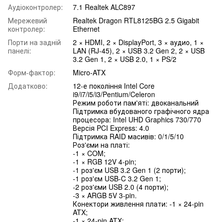
Аудіоконтролер:
7.1 Realtek ALC897
Мережевий
Realtek Dragon RTL8125BG 2.5 Gigabit
контролер:
Ethernet
Порти на задній
2 × HDMI, 2 × DisplayPort, 3 × аудио, 1 ×
панелі:
LAN (RJ-45), 2 × USB 3.2 Gen 2, 2 × USB
3.2 Gen 1, 2 × USB 2.0, 1 × PS/2
Форм-фактор:
Micro-ATX
Додатково:
12-е покоління Intel Core
i9/i7/i5/i3/Pentium/Celeron
Режим роботи пам'яті: двоканальний
Підтримка вбудованого графічного ядра
процесора: Intel UHD Graphics 730/770
Версія PCI Express: 4.0
Підтримка RAID масивів: 0/1/5/10
Роз'єми на платі:
-1 × COM;
-1 × RGB 12V 4-pin;
-1 роз'єм USB 3.2 Gen 1 (2 порти);
-1 роз'єм USB-C 3.2 Gen 1;
-2 роз'єми USB 2.0 (4 порти);
-3 × ARGB 5V 3-pin.
Конектори живлення плати: -1 × 24-pin
ATX;
-1 × 24-pin ATX;