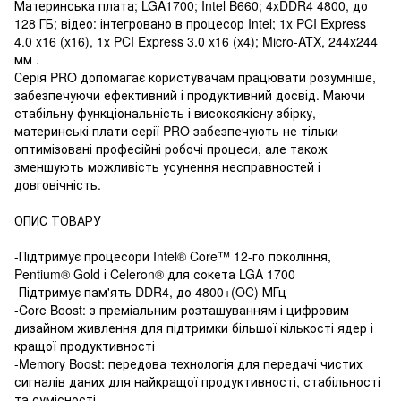
Материнська плата; LGA1700; Intel B660; 4xDDR4 4800, до
128 ГБ; відео: інтегровано в процесор Intel; 1x PCI Express
4.0 x16 (x16), 1x PCI Express 3.0 x16 (x4); Micro-ATX, 244х244
мм .
Серія PRO допомагає користувачам працювати розумніше,
забезпечуючи ефективний і продуктивний досвід. Маючи
стабільну функціональність і високоякісну збірку,
материнські плати серії PRO забезпечують не тільки
оптимізовані професійні робочі процеси, але також
зменшують можливість усунення несправностей і
довговічність.
ОПИС ТОВАРУ
-Підтримує процесори Intel® Core™ 12-го покоління,
Pentium® Gold і Celeron® для сокета LGA 1700
-Підтримує пам'ять DDR4, до 4800+(OC) МГц
-Core Boost: з преміальним розташуванням і цифровим
дизайном живлення для підтримки більшої кількості ядер і
кращої продуктивності
-Memory Boost: передова технологія для передачі чистих
сигналів даних для найкращої продуктивності, стабільності
та сумісності