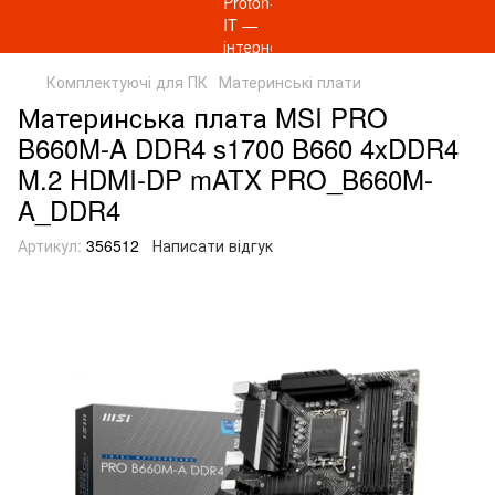
Комплектуючі для ПК
Материнські плати
Материнcька плата MSI PRO
B660M-A DDR4 s1700 B660 4xDDR4
M.2 HDMI-DP mATX PRO_B660M-
A_DDR4
Артикул:
356512
Написати відгук