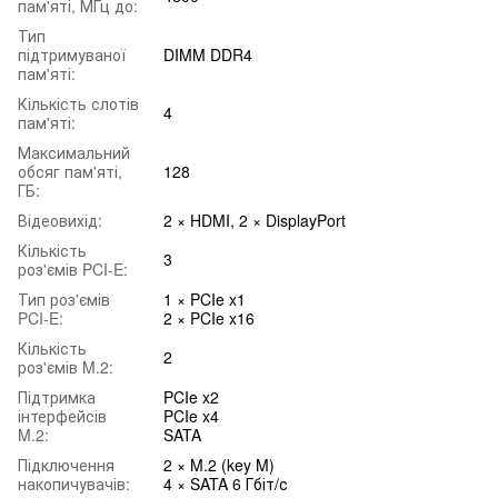
пам'яті, МГц до:
Тип
підтримуваної
DIMM DDR4
пам'яті:
Кількість слотів
4
пам'яті:
Максимальний
обсяг пам'яті,
128
ГБ:
Відеовихід:
2 × HDMI, 2 × DisplayPort
Кількість
3
роз'ємів PCI-E:
Тип роз'ємів
1 × PCIe x1
PCI-E:
2 × PCIe x16
Кількість
2
роз'ємів M.2:
Підтримка
PCIe x2
інтерфейсів
PCIe x4
M.2:
SATA
Підключення
2 × M.2 (key M)
накопичувачів:
4 × SATA 6 Гбіт/с