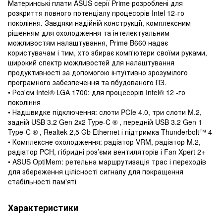
Материнські плати ASUS серії Prime розроблені для
розкриття повного потенціалу процесорів Intel 12-го
покоління. Завдяки надійній конструкції, комплексним
рішенням для охолодження та інтелектуальним
можливостям налаштування, Prime B660 надає
користувачам і тим, хто збирає комп'ютери своїми руками,
широкий спектр можливостей для налаштування
продуктивності за допомогою інтуїтивно зрозумілого
програмного забезпечення та вбудованого ПЗ.
• Роз'єм Intel® LGA 1700: для процесорів Intel® 12 -го
покоління
• Надшвидке підключення: слоти PCIe 4.0, три слоти M.2,
задній USB 3.2 Gen 2x2 Type-C ® , передній USB 3.2 Gen 1
Type-C ® , Realtek 2,5 Gb Ethernet і підтримка Thunderbolt™ 4
• Комплексне охолодження: радіатор VRM, радіатор M.2,
радіатор PCH, гібридні роз’єми вентиляторів і Fan Xpert 2+
• ASUS OptiMem: ретельна маршрутизація трас і переходів
для збереження цілісності сигналу для покращення
стабільності пам'яті
Характеристики