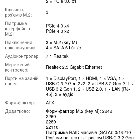
2 × PCIe 3.0 x1
Кількість
3
роз'ємів M.2:
Підтримка
PCIe 4.0 x4
інтерфейсів
PCIe 4.0 x2
M.2:
Підключення
3 × M.2 (key M)
накопичувачів:
4 × SATA 6 Гбіт/с
Аудіоконтролер:
7.1 Realtek
Мережевий
Realtek 2.5 Gigabit Ethernet
контролер:
Порти на задній
1 × DisplayPort, 1 × HDMI, 1 × VGA, 1 ×
панелі:
USB-C 3.2 Gen 2×2, 2 × USB 3.2 Gen 2, 1 ×
USB 3.2 Gen 1, 2 × USB 2.0, 1 × LAN (RJ-
45), 3 × аудіо
Форм-фактор:
ATX
Додатково:
Форм-фактор M.2 (key M): 2242
2260
2280
22110
Підтримка RAID масивів (SATA): 0/1/5/10
Роз'єми на платі: -1 роз'єм USB-C 3.2 Gen