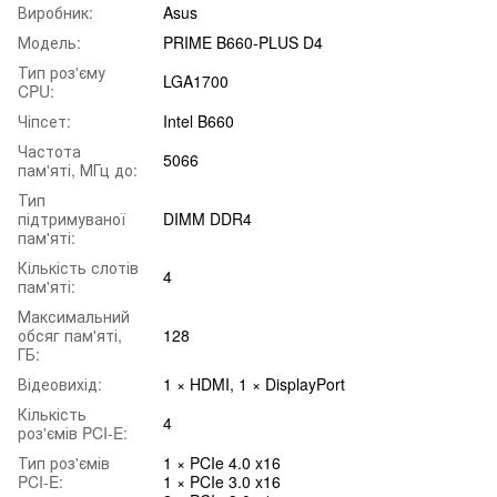
Виробник:
Asus
Модель:
PRIME B660-PLUS D4
Тип роз'єму
LGA1700
CPU:
Чіпсет:
Intel B660
Частота
5066
пам'яті, МГц до:
Тип
підтримуваної
DIMM DDR4
пам'яті:
Кількість слотів
4
пам'яті:
Максимальний
обсяг пам'яті,
128
ГБ:
Відеовихід:
1 × HDMI, 1 × DisplayPort
Кількість
4
роз'ємів PCI-E:
Тип роз'ємів
1 × PCIe 4.0 x16
PCI-E:
1 × PCIe 3.0 x16