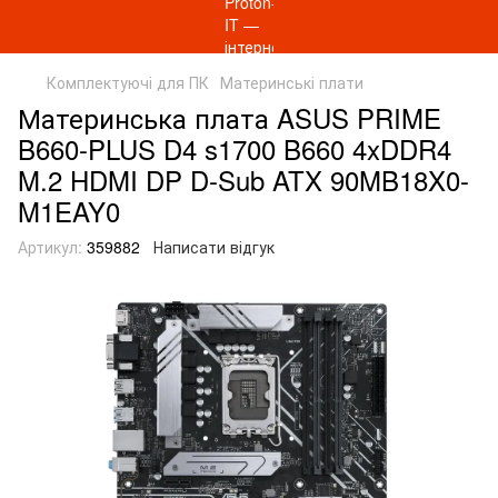
Комплектуючі для ПК
Материнські плати
Материнcька плата ASUS PRIME
B660-PLUS D4 s1700 B660 4xDDR4
M.2 HDMI DP D-Sub ATX 90MB18X0-
M1EAY0
Артикул:
359882
Написати відгук