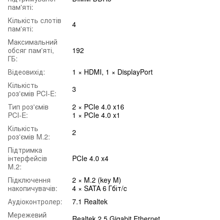
пам'яті:
Кількість слотів
4
пам'яті:
Максимальний
обсяг пам'яті,
192
ГБ:
Відеовихід:
1 × HDMI, 1 × DisplayPort
Кількість
3
роз'ємів PCI-E:
Тип роз'ємів
2 × PCIe 4.0 x16
PCI-E:
1 × PCIe 4.0 x1
Кількість
2
роз'ємів M.2:
Підтримка
інтерфейсів
PCIe 4.0 x4
M.2:
Підключення
2 × M.2 (key M)
накопичувачів:
4 × SATA 6 Гбіт/с
Аудіоконтролер:
7.1 Realtek
Мережевий
Realtek 2.5 Gigabit Ethernet