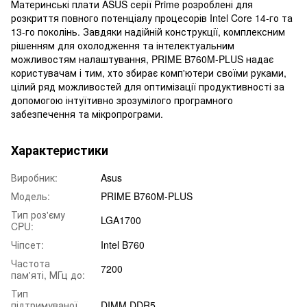
Материнські плати ASUS серії Prime розроблені для
розкриття повного потенціалу процесорів Intel Core 14-го та
13-го поколінь. Завдяки надійній конструкції, комплексним
рішенням для охолодження та інтелектуальним
можливостям налаштування, PRIME B760M-PLUS надає
користувачам і тим, хто збирає комп'ютери своїми руками,
цілий ряд можливостей для оптимізації продуктивності за
допомогою інтуїтивно зрозумілого програмного
забезпечення та мікропрограми.
Характеристики
Виробник:
Asus
Модель:
PRIME B760M-PLUS
Тип роз'єму
LGA1700
CPU:
Чіпсет:
Intel B760
Частота
7200
пам'яті, МГц до:
Тип
підтримуваної
DIMM DDR5