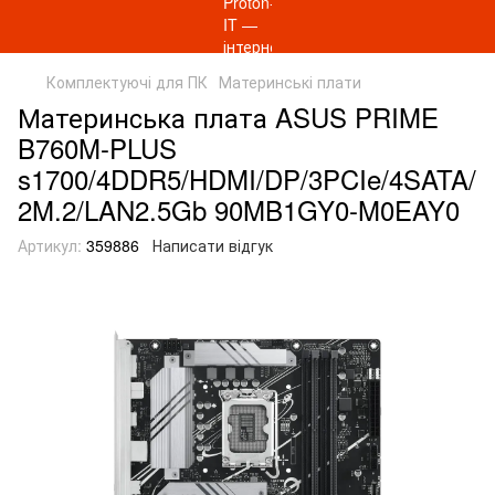
Комплектуючі для ПК
Материнські плати
Материнcька плата ASUS PRIME
B760M-PLUS
s1700/4DDR5/HDMI/DP/3PCIe/4SATA/
2M.2/LAN2.5Gb 90MB1GY0-M0EAY0
Артикул:
359886
Написати відгук