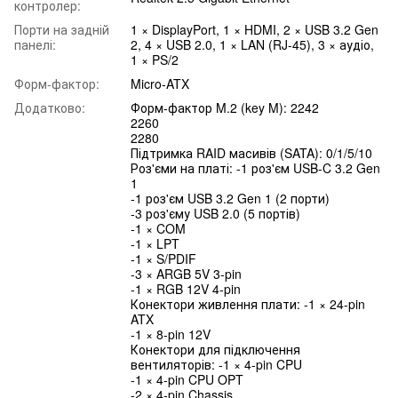
контролер:
Порти на задній
1 × DisplayPort, 1 × HDMI, 2 × USB 3.2 Gen
панелі:
2, 4 × USB 2.0, 1 × LAN (RJ-45), 3 × аудіо,
1 × PS/2
Форм-фактор:
Micro-ATX
Додатково:
Форм-фактор M.2 (key M): 2242
2260
2280
Підтримка RAID масивів (SATA): 0/1/5/10
Роз'єми на платі: -1 роз'єм USB-C 3.2 Gen
1
-1 роз'єм USB 3.2 Gen 1 (2 порти)
-3 роз'єму USB 2.0 (5 портів)
-1 × COM
-1 × LPT
-1 × S/PDIF
-3 × ARGB 5V 3-pin
-1 × RGB 12V 4-pin
Конектори живлення плати: -1 × 24-pin
ATX
-1 × 8-pin 12V
Конектори для підключення
вентиляторів: -1 × 4-pin CPU
-1 × 4-pin CPU OPT
-2 × 4-pin Chassis