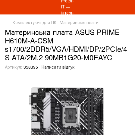
Комплектуючі для ПК
Материнські плати
Материнcька плата ASUS PRIME
H610M-A-CSM
s1700/2DDR5/VGA/HDMI/DP/2PCIe/4
S ATA/2M.2 90MB1G20-M0EAYC
Артикул:
358395
Написати відгук