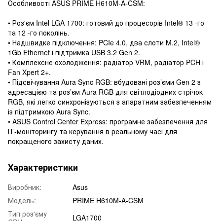
Особливості ASUS PRIME H610M-A-CSM:
• Роз'єм Intel LGA 1700: готовий до процесорів Intel® 13 -го
та 12 -го поколінь.
• Надшвидке підключення: PCIe 4.0, два слоти M.2, Intel®
1Gb Ethernet і підтримка USB 3.2 Gen 2.
• Комплексне охолодження: радіатор VRM, радіатор PCH і
Fan Xpert 2+.
• Підсвічування Aura Sync RGB: вбудовані роз’єми Gen 2 з
адресацією та роз’єм Aura RGB для світлодіодних стрічок
RGB, які легко синхронізуються з апаратним забезпеченням
із підтримкою Aura Sync.
• ASUS Control Center Express: програмне забезпечення для
ІТ-моніторингу та керування в реальному часі для
покращеного захисту даних.
Характеристики
Виробник:
Asus
Модель:
PRIME H610M-A-CSM
Тип роз'єму
LGA1700