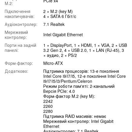
PCIe x4
M.2:
Підключення
2 × M.2 (key M)
накопичувачів:
4 × SATA 6 Гбіт/с
Аудіоконтролер:
7.1 Realtek
Мережевий
Intel Gigabit Ethernet
контролер:
Порти на задній
1 × DisplayPort, 1 × HDMI, 1 × VGA, 2 × USB
панелі:
3.2 Gen 2, 4 × USB 2.0, 1 × LAN (RJ-45), 3
× аудио, 2 × PS/2
Форм-фактор:
Micro-ATX
Додатково:
Підтримка процесорів: 13-е покоління
Intel Core i9/i7/i5, 12-е покоління Intel Core
i9/i7/i5/i3/Pentium/Celeron
Режим роботи пам'яті: 2-канальний
Версія PCIe: 4.0
Форм-фактор M.2 (key M):
2242
2260
2280
Підтримка RAID масивів: немає
Мережевий контролер: Intel Gigabit
Ethernet
Аудіоконтролер: 7.1 Realtek