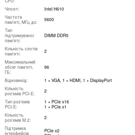
CPU:
Чіпсет:
Intel H610
Частота
5600
пам'яті, МГц до:
Тип
підтримуваної
DIMM DDR5
пам'яті:
Кількість слотів
2
пам'яті:
Максимальний
обсяг пам'яті,
96
ГБ:
Відеовихід:
1 × VGA, 1 × HDMI, 1 × DisplayPort
Кількість
2
роз'ємів PCI-E:
Тип роз'ємів
1 × PCIe x16
PCI-E:
1 × PCIe x1
Кількість
2
роз'ємів M.2:
Підтримка
PCIe x2
інтерфейсів