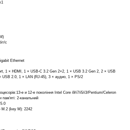
x1
 M)
іт/с
igabit Ethernet
ort, 1 × HDMI, 1 × USB-C 3.2 Gen 2×2, 1 × USB 3.2 Gen 2, 2 × USB
× USB 2.0, 1 × LAN (RJ-45), 3 × аудио, 1 × PS/2
цесорів:13-е и 12-е покоління Intel Core i9/i7/i5/i3/Pentium/Celeron
 пам'яті: 2-канальний
 5.0
M.2 (key M): 2242