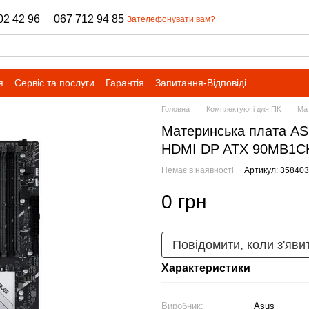
02 42 96
067 712 94 85
Зателефонувати вам?
я
Сервіс та послуги
Гарантія
Запитання-Відповіді
Головна
Комплектуючі для ПК
Мат
Материнcька плата A
HDMI DP ATX 90MB1C
Немає в наявності
Артикул: 358403
0 грн
Повідомити, коли з'яви
Характеристики
Виробник:
Asus