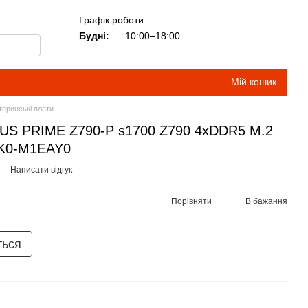
Графік роботи:
Будні:
10:00–18:00
Мій кошик
еринські плати
SUS PRIME Z790-P s1700 Z790 4xDDR5 M.2
K0-M1EAY0
Написати відгук
Порівняти
В бажання
ться