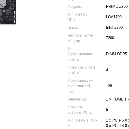
Модель:
PRIME Z790
Тип роз'єму
LGA1700
CPU:
Чіпсет:
Intel Z790
Частота пам'яті,
7200
МГц до:
Тип
підтримуваної
DIMM DDR5
пам'яті:
Кількість слотів
4
пам'яті:
Максимальний
обсяг пам'яті,
128
ГБ:
Відеовихід:
1 × HDMI, 1 
Кількість
5
роз'ємів PCI-E:
Тип роз'ємів PCI-
1 x PCIe 5.0
E:
3 x PCIe 4.0 