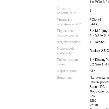
1 x PCIe 3.0 
Кількість
3
роз'ємів M.2:
Підтримка
PCIe x4
інтерфейсів M.2:
SATA
Підключення
3 × M.2 (key
накопичувачів:
4 × SATA 6 Гб
Аудіоконтролер:
7.1 Realtek
Мережевий
Realtek 2.5 G
контролер:
Порти на задній
1 × DisplayP
панелі:
3.2 Gen 1, 4 
Форм-фактор:
ATX
Додатково:
Підтримка про
Режим роботи
Версія PCIe:
Форм-фактор 
2260
2280
22110