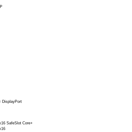
-P
× DisplayPort
 x16 SafeSlot Core+
x16