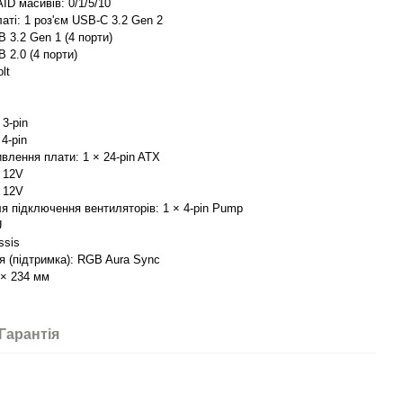
ID масивів: 0/1/5/10
латі: 1 роз'єм USB-C 3.2 Gen 2
B 3.2 Gen 1 (4 порти)
 2.0 (4 порти)
lt
3-pin
4-pin
влення плати: 1 × 24-pin ATX
X 12V
X 12V
я підключення вентиляторів: 1 × 4-pin Pump
U
ssis
я (підтримка): RGB Aura Sync
 × 234 мм
Гарантія