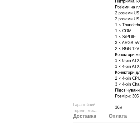
Підтримка RA
Роз'єми на п
2 роз'єми US
2 роз'єми USB
1 × Thunderbo
1 × COM
1 × S/PDIF
3 × ARGB 5V 
2 × RGB 12V 
Конектори жи
1 × 8-pin AT
1 × 4-pin AT
Конектори дл
2 × 4-pin CP
3 × 4-pin Cha
Підсвічуванн
Розміри: 305
Гарантійний
36м
термін, мес.:
Доставка
Оплата