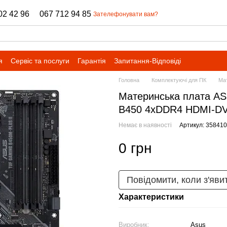
02 42 96
067 712 94 85
Зателефонувати вам?
я
Сервіс та послуги
Гарантія
Запитання-Відповіді
Головна
Комплектуючі для ПК
Мат
Материнcька плата A
B450 4xDDR4 HDMI-D
Немає в наявності
Артикул: 358410
0 грн
Повідомити, коли з'яви
Характеристики
Виробник:
Asus