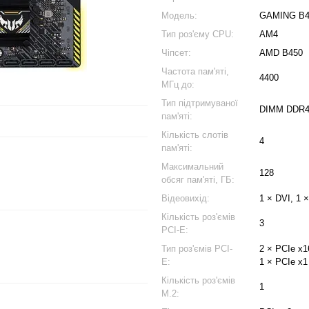
Модель:
GAMING B4
Тип роз'єму CPU:
AM4
Чіпсет:
AMD B450
Частота пам'яті,
4400
МГц до:
Тип підтримуваної
DIMM DDR
пам'яті:
Кількість слотів
4
пам'яті:
Максимальний
128
обсяг пам'яті, ГБ:
Відеовихід:
1 × DVI, 1 
Кількість роз'ємів
3
PCI-E:
Тип роз'ємів PCI-
2 × PCIe x1
E:
1 × PCIe x1
Кількість роз'ємів
1
M.2: