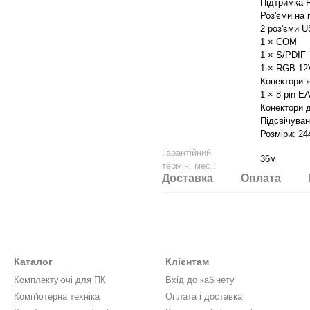
Підтримка R
Роз'єми на 
2 роз'єми U
1 × COM
1 × S/PDIF
1 × RGB 12V
Конектори ж
1 × 8-pin E
Конектори д
Підсвічуван
Розміри: 24
Гарантійний
36м
термін, мес.:
Доставка
Оплата
Каталог
Клієнтам
Комплектуючі для ПК
Вхід до кабінету
Комп'ютерна техніка
Оплата і доставка