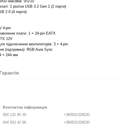
AID масивів: 0/1/10
платі: 1 роз'єм USB 3.2 Gen 1 (2 порти)
SB 2.0 (4 порти)
 4-pin
ивлення плати: 1 × 24-pin EATX
ATX 12V
ля підключення вентиляторів: 3 × 4-pin
ня (підтримка): RGB Aura Sync
4 × 244 мм
Гарантія
Контактна інформація
050 132 85 30
+380501328530
044 502 42 96
+380501328530