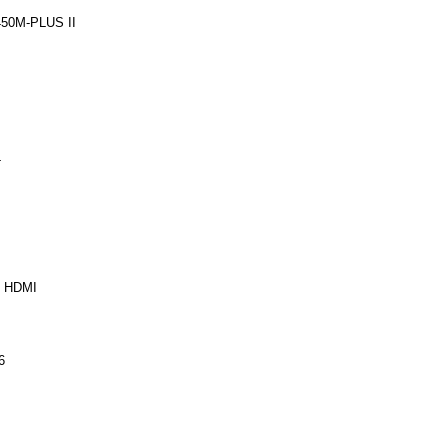
50M-PLUS II
4
× HDMI
6