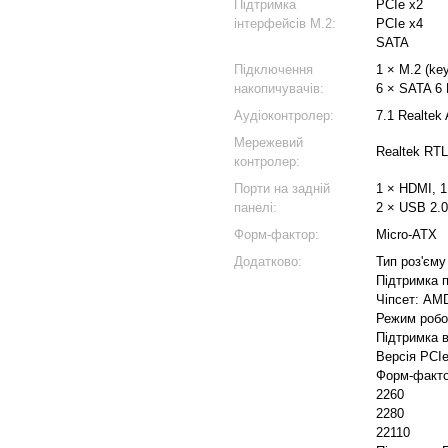
Підтримка
PCIe x2
інтерфейсів M.2:
PCIe x4
SATA
Підключення
1 × M.2 (ke
накопичувачів:
6 × SATA 6 
Аудіоконтролер:
7.1 Realtek
Мережевий
Realtek RTL
контролер:
Порти на задній
1 × HDMI, 1
панелі:
2 × USB 2.0
Форм-фактор:
Micro-ATX
Додатково:
Тип роз'єм
Підтримка п
Чіпсет: AM
Режим робот
Підтримка 
Версія PCIe
Форм-факто
2260
2280
22110