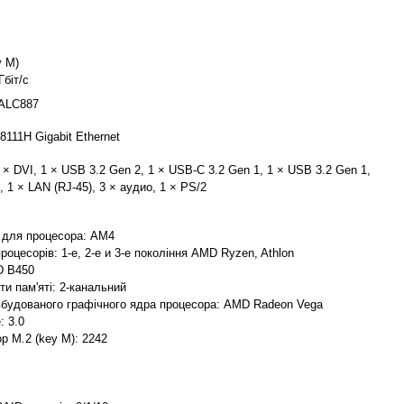
y M)
Гбіт/с
 ALC887
8111H Gigabit Ethernet
 × DVI, 1 × USB 3.2 Gen 2, 1 × USB-C 3.2 Gen 1, 1 × USB 3.2 Gen 1,
, 1 × LAN (RJ-45), 3 × аудио, 1 × PS/2
у для процесора: AM4
роцесорів: 1-е, 2-е и 3-е покоління AMD Ryzen, Athlon
D B450
и пам'яті: 2-канальний
вбудованого графічного ядра процесора: AMD Radeon Vega
: 3.0
р M.2 (key M): 2242