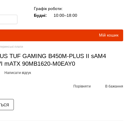
Графік роботи:
Будні:
10:00–18:00
Мій кошик
еринські плати
SUS TUF GAMING B450M-PLUS II sAM4
VI mATX 90MB1620-M0EAY0
Написати відгук
Порівняти
В бажання
ться