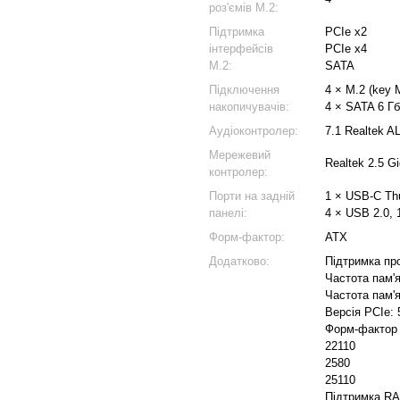
роз'ємів M.2:
Підтримка
PCIe x2
інтерфейсів
PCIe x4
M.2:
SATA
Підключення
4 × M.2 (key 
накопичувачів:
4 × SATA 6 Гб
Аудіоконтролер:
7.1 Realtek A
Мережевий
Realtek 2.5 Gi
контролер:
Порти на задній
1 × USB-C Thu
панелі:
4 × USB 2.0, 
Форм-фактор:
ATX
Додатково:
Підтримка проц
Частота пам'я
Частота пам'я
Версія PCIe: 
Форм-фактор 
22110
2580
25110
Підтримка RAI