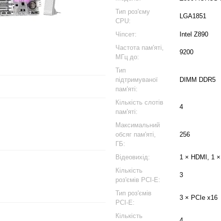
Тип роз'єму
LGA1851
CPU:
Чіпсет:
Intel Z890
Частота пам'яті,
9200
МГц до:
Тип
підтримуваної
DIMM DDR5
пам'яті:
Кількість слотів
4
пам'яті:
Максимальний
обсяг пам'яті,
256
ГБ:
Відеовихід:
1 × HDMI, 1 × 
Кількість
3
роз'ємів PCI-E:
Тип роз'ємів
3 × PCIe x16
PCI-E:
Кількість
4