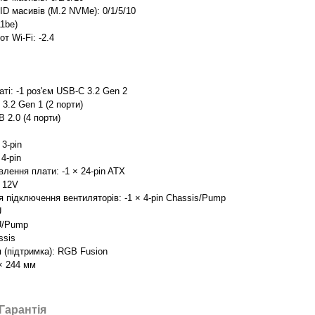
D масивів (M.2 NVMe): 0/1/5/10
11be)
т Wi-Fi: -2.4
аті: -1 роз'єм USB-C 3.2 Gen 2
 3.2 Gen 1 (2 порти)
B 2.0 (4 порти)
3-pin
4-pin
лення плати: -1 × 24-pin ATX
X 12V
 підключення вентиляторів: -1 × 4-pin Chassis/Pump
U
PU/Pump
ssis
 (підтримка): RGB Fusion
× 244 мм
Гарантія