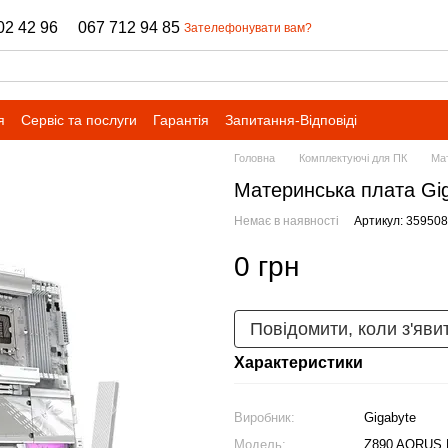
02 42 96
067 712 94 85
Зателефонувати вам?
я
Сервіс та послуги
Гарантія
Запитання-Відповіді
Головна
Комплектуючі для ПК
Мат
Mатеринська плата Gi
Немає в наявності
Артикул: 359508
0 грн
Повідомити, коли з'яви
Характеристики
Виробник:
Gigabyte
Модель:
Z890 AORUS 