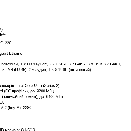
M)
іт/с
LC1220
gabit Ethernet
nderbolt 4, 1 × DisplayPort, 2 × USB-C 3.2 Gen 2, 3 × USB 3.2 Gen 1,
1 × LAN (RJ-45), 2 × аудио, 1 × S/PDIF (оптический)
есорів: Intel Core Ultra (Series 2)
ті (OC профіль), до: 9200 МГц
ті (звичайний режим), до: 6400 МГц
5.0
M.2 (key M): 2280
D масивів: 0/1/5/10