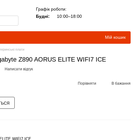
Графік роботи:
Будні:
10:00–18:00
Мій кошик
еринські плати
gabyte Z890 AORUS ELITE WIFI7 ICE
Написати відгук
Порівняти
В бажання
ться
ELITE WIFI7 ICE