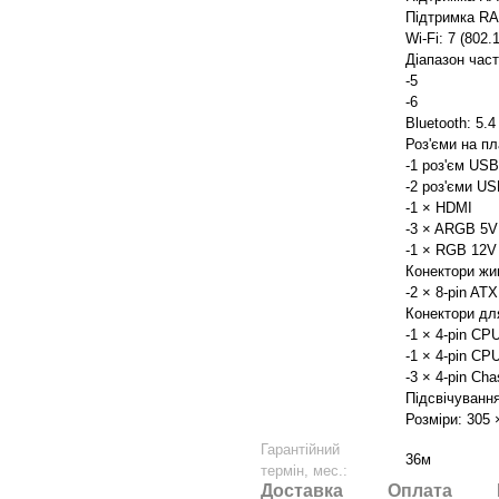
Підтримка RAI
Wi-Fi: 7 (802.
Діапазон часто
-5
-6
Bluetooth: 5.4
Роз'єми на пл
-1 роз'єм USB
-2 роз'єми US
-1 × HDMI
-3 × ARGB 5V 
-1 × RGB 12V 
Конектори жив
-2 × 8-pin AT
Конектори для
-1 × 4-pin CP
-1 × 4-pin C
-3 × 4-pin Cha
Підсвічування
Розміри: 305 
Гарантійний
36м
термін, мес.:
Доставка
Оплата