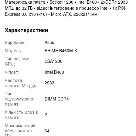
Материнська плата • Socket 1200 • Intel B460 • 2xDDR4 2933
МГц, до 32 ГБ • відео: інтегровано в процесор Intel • 1x PCI
Express 3.0 x16 (x16) • Micro-ATX, 226х211 мм.
Характеристики
Виробник:
Asus
Модель:
PRIME B460M-K
Тип роз'єму
LGA1200
CPU:
Чіпсет:
Intel B460
Частота
2933
пам'яті, МГц до:
Тип
підтримуваної
DIMM DDR4
пам'яті:
Кількість слотів
2
пам'яті:
Максимальний
обсяг пам'яті,
64
ГБ: