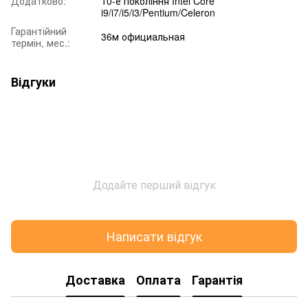
Додатково:
10-е покоління Intel Core
i9/i7/i5/i3/Pentium/Celeron
Гарантійний
36м официальная
термін, мес.:
Відгуки
Додайте перший відгук
Написати відгук
Доставка
Оплата
Гарантія