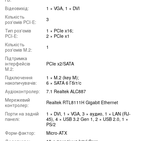
Відеовихід:
1 × VGA, 1 × DVI
Кількість
3
роз'ємів PCI-E:
Тип роз'ємів
1 × PCIe x16;
PCI-E:
2 × PCIe x1
Кількість
1
роз'ємів M.2:
Підтримка
інтерфейсів
PCIe x2/SATA
M.2:
Підключення
1 × M.2 (key M);
накопичувачів:
6 × SATA 6 Гбіт/с
Аудіоконтролер:
7.1 Realtek ALC887
Мережевий
Realtek RTL8111H Gigabit Ethernet
контролер:
Порти на задній
1 × DVI, 1 × VGA, 3 × аудио, 1 × LAN (RJ-
панелі:
45), 4 × USB 3.2 Gen 1, 2 × USB 2.0, 1 ×
PS/2
Форм-фактор:
Micro-ATX