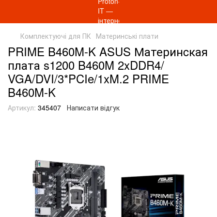
Комплектуючі для ПК
Материнські плати
PRIME B460M-K ASUS Материнcкая
плата s1200 B460M 2xDDR4/
VGA/DVI/3*PCIe/1xM.2 PRIME
B460M-K
Артикул:
345407
Написати відгук