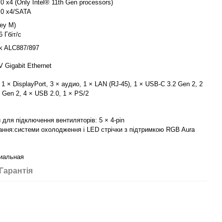
0 x4 (Only Intel® 11th Gen processors)
.0 x4/SATA
key M)
6 Гбіт/с
ek ALC887/897
-V Gigabit Ethernet
 1 × DisplayPort, 3 × аудио, 1 × LAN (RJ-45), 1 × USB-C 3.2 Gen 2, 2
 Gen 2, 4 × USB 2.0, 1 × PS/2
 для підключення вентиляторів: 5 × 4-pin
ання:системи охолодження і LED стрічки з підтримкою RGB Aura
иальная
Гарантія