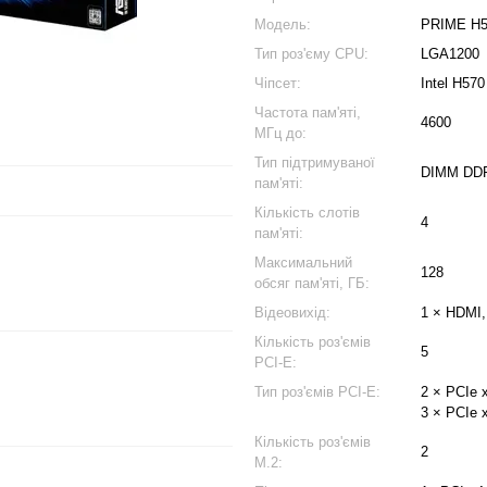
Модель:
PRIME H5
Тип роз'єму CPU:
LGA1200
Чіпсет:
Intel H570
Частота пам'яті,
4600
МГц до:
Тип підтримуваної
DIMM DD
пам'яті:
Кількість слотів
4
пам'яті:
Максимальний
128
обсяг пам'яті, ГБ:
Відеовихід:
1 × HDMI,
Кількість роз'ємів
5
PCI-E:
Тип роз'ємів PCI-E:
2 × PCIe 
3 × PCIe 
Кількість роз'ємів
2
M.2: