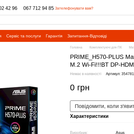
02 42 96
067 712 94 85
Зателефонувати вам?
я
Сервіс та послуги
Гарантія
Запитання-Відповіді
Головна
Комплектуючі для ПК
Мат
PRIME_H570-PLUS Мат
M.2 Wi-Fi!!!BT DP-HD
Немає в наявності
Артикул: 354781
0 грн
Повідомити, коли з'яви
Характеристики
Виробник:
Asus