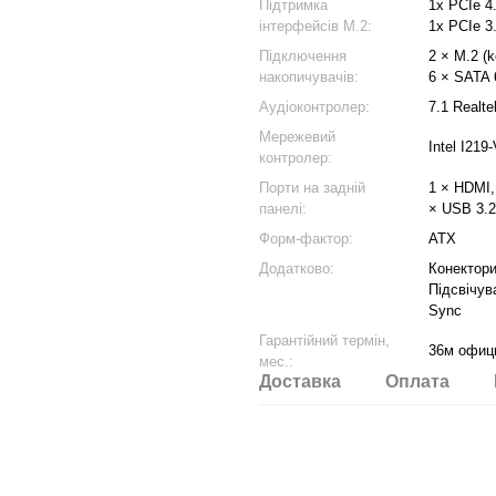
Підтримка
1x PCIe 4.
інтерфейсів M.2:
1x PCIe 3
Підключення
2 × M.2 (
накопичувачів:
6 × SATA 
Аудіоконтролер:
7.1 Realt
Мережевий
Intel I219
контролер:
Порти на задній
1 × HDMI,
панелі:
× USB 3.2
Форм-фактор:
ATX
Додатково:
Конектори
Підсвічув
Sync
Гарантійний термін,
36м офиц
мес.:
Доставка
Оплата