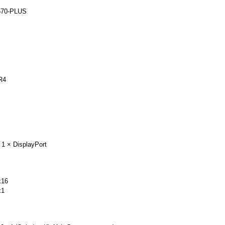
70-PLUS
R4
 1 × DisplayPort
x16
x1