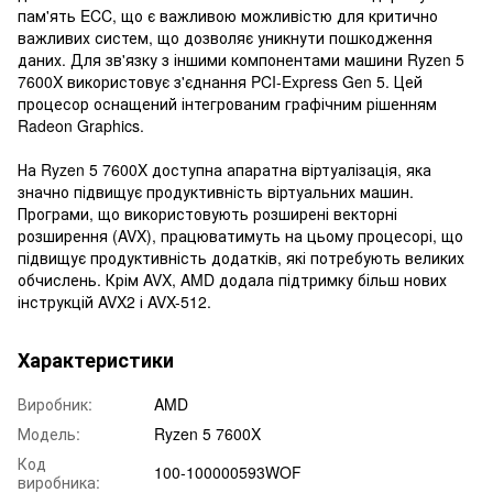
пам'ять ECC, що є важливою можливістю для критично
важливих систем, що дозволяє уникнути пошкодження
даних. Для зв'язку з іншими компонентами машини Ryzen 5
7600X використовує з'єднання PCI-Express Gen 5. Цей
процесор оснащений інтегрованим графічним рішенням
Radeon Graphics.
На Ryzen 5 7600X доступна апаратна віртуалізація, яка
значно підвищує продуктивність віртуальних машин.
Програми, що використовують розширені векторні
розширення (AVX), працюватимуть на цьому процесорі, що
підвищує продуктивність додатків, які потребують великих
обчислень. Крім AVX, AMD додала підтримку більш нових
інструкцій AVX2 і AVX-512.
Характеристики
Виробник:
AMD
Модель:
Ryzen 5 7600X
Код
100-100000593WOF
виробника: