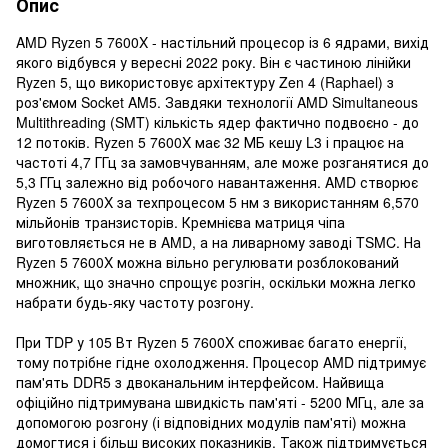
Опис
AMD Ryzen 5 7600X - настільний процесор із 6 ядрами, вихід
якого відбувся у вересні 2022 року. Він є частиною лінійки
Ryzen 5, що використовує архітектуру Zen 4 (Raphael) з
роз'ємом Socket AM5. Завдяки технології AMD Simultaneous
Multithreading (SMT) кількість ядер фактично подвоєно - до
12 потоків. Ryzen 5 7600X має 32 МБ кешу L3 і працює на
частоті 4,7 ГГц за замовчуванням, але може розганятися до
5,3 ГГц залежно від робочого навантаження. AMD створює
Ryzen 5 7600X за техпроцесом 5 нм з використанням 6,570
мільйонів транзисторів. Кремнієва матриця чіпа
виготовляється не в AMD, а на ливарному заводі TSMC. На
Ryzen 5 7600X можна вільно регулювати розблокований
множник, що значно спрощує розгін, оскільки можна легко
набрати будь-яку частоту розгону.
При TDP у 105 Вт Ryzen 5 7600X споживає багато енергії,
тому потрібне гідне охолодження. Процесор AMD підтримує
пам'ять DDR5 з двоканальним інтерфейсом. Найвища
офіційно підтримувана швидкість пам'яті - 5200 МГц, але за
допомогою розгону (і відповідних модулів пам'яті) можна
домогтися і більш високих показників. Також підтримується