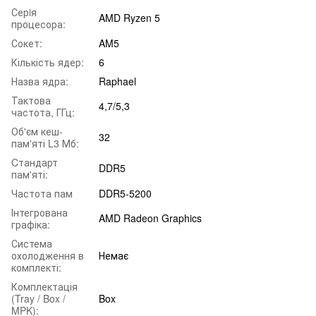
Серiя
AMD Ryzen 5
процесора:
Сокет:
AM5
Кількість ядер:
6
Назва ядра:
Raphael
Тактова
4,7/5,3
частота, ГГц:
Об'єм кеш-
32
пам'яті L3 Мб:
Cтандарт
DDR5
пам'яті:
Частота пам
DDR5-5200
Інтегрована
AMD Radeon Graphics
графіка:
Система
охолодження в
Немає
комплекті:
Комплектація
(Tray / Box /
Box
MPK):