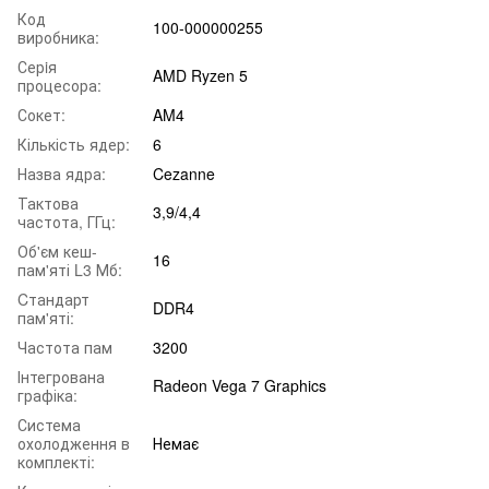
Код
100-000000255
виробника:
Серiя
AMD Ryzen 5
процесора:
Сокет:
AM4
Кількість ядер:
6
Назва ядра:
Cezanne
Тактова
3,9/4,4
частота, ГГц:
Об'єм кеш-
16
пам'яті L3 Мб:
Cтандарт
DDR4
пам'яті:
Частота пам
3200
Інтегрована
Radeon Vega 7 Graphics
графіка:
Система
охолодження в
Немає
комплекті: