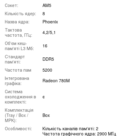
Сокет:
AM5
Кількість ядер:
8
Назва ядра:
Phoenix
Тактова
4,2/5,1
частота, ГГц:
Об'єм кеш-
16
пам'яті L3 Мб:
Cтандарт
DDR5
пам'яті:
Частота пам
5200
Інтегрована
Radeon 780M
графіка:
Система
охолодження в
є
комплекті:
Комплектація
(Tray / Box /
Box
MPK):
Особливості:
Кількість каналів пам'яті: 2
Частота графічного ядра: 2900 МГц