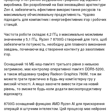
виробника. Він розроблений на базі інноваційної архітектури
Zen 4, забезпечить ефективне використання ресурсів та
максимальну обчислювальну продуктивність. Чудово
підходить для компактних і енергоефективних ігор і робочих
станцій.
Частота роботи складає 4,2 ГГц з максимально можливим
значенням у 5,1 ГГц. Ryzen 7 8700G створений для того, щоб
забезпечити потужність, необхідну для плавного виконання
завдань, починаючи від створення контенту до захопливих
ігор.
Оснащений 16 МБ кеш-пам'яті третього рівня з низькою
затримкою, має контролер оперативної пам'яті DDR5-5200,
а також вбудовану графіку Radeon Graphics 780M, тож ви
можете грати практично в будь-яку комп’ютерну гру у
високій чіткості. А якщо захочете вивести ігри на новий
рівень, то зможете будь-коли додати високопродуктивну
відеокарту.
8700G оснащений функцією AMD Ryzen AI для прискорення
операцій зі штучним інтелектом. Цей процесор має нейронні