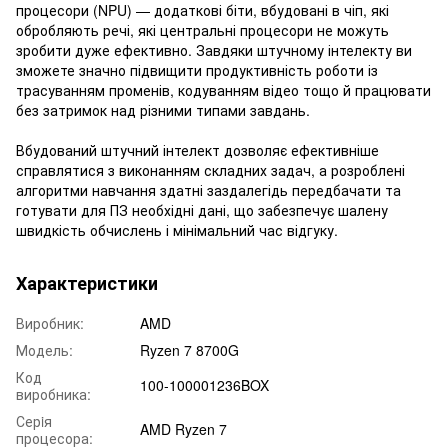
процесори (NPU) — додаткові біти, вбудовані в чіп, які
обробляють речі, які центральні процесори не можуть
зробити дуже ефективно. Завдяки штучному інтелекту ви
зможете значно підвищити продуктивність роботи із
трасуванням променів, кодуванням відео тощо й працювати
без затримок над різними типами завдань.
Вбудований штучний інтелект дозволяє ефективніше
справлятися з виконанням складних задач, а розроблені
алгоритми навчання здатні заздалегідь передбачати та
готувати для ПЗ необхідні дані, що забезпечує шалену
швидкість обчислень і мінімальний час відгуку.
Характеристики
Виробник:
AMD
Модель:
Ryzen 7 8700G
Код
100-100001236BOX
виробника:
Серiя
AMD Ryzen 7
процесора: