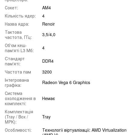
Сокет:
AM4
Кількість ядер:
4
Назва ядра:
Renoir
Тактова
3,5/4,0
частота, ГГц:
Об'єм кеш-
4
пам'яті L3 Мб:
Cтандарт
DDR4
пам'яті:
Частота пам
3200
Інтегрована
Radeon Vega 6 Graphics
графіка:
Система
охолодження в
Немає
комплекті:
Комплектація
(Tray / Box /
Tray
MPK):
Особливості:
Технології віртуалізації: AMD Virtualization
(AMD-V)