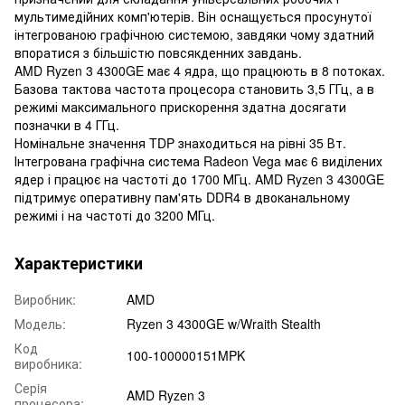
мультимедійних комп'ютерів. Він оснащується просунутої
інтегрованою графічною системою, завдяки чому здатний
впоратися з більшістю повсякденних завдань.
AMD Ryzen 3 4300GE має 4 ядра, що працюють в 8 потоках.
Базова тактова частота процесора становить 3,5 ГГц, а в
режимі максимального прискорення здатна досягати
позначки в 4 ГГц.
Номінальне значення TDP знаходиться на рівні 35 Вт.
Інтегрована графічна система Radeon Vega має 6 виділених
ядер і працює на частоті до 1700 МГц. AMD Ryzen 3 4300GE
підтримує оперативну пам'ять DDR4 в двоканальному
режимі і на частоті до 3200 МГц.
Характеристики
Виробник:
AMD
Модель:
Ryzen 3 4300GE w/Wraith Stealth
Код
100-100000151MPK
виробника:
Серiя
AMD Ryzen 3
процесора: