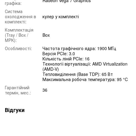
Radeon Vega 7 Graphics
графіка:
Система
охолодження в
кулер у комплекті
комплекті:
Комплектація
(Tray / Box /
Box
MPK):
Особливості:
Частота графічного ядра: 1900 МГц
Версія PCIe: 3.0
Кількість ліній PCIe: 16
Технології віртуалізації: AMD Virtualization
(AMD-V)
Тепловиділення (Base TDP): 65 Вт
Максимальна робоча температура: 95 °C
Гарантійний
36
термін, мес.:
Відгуки