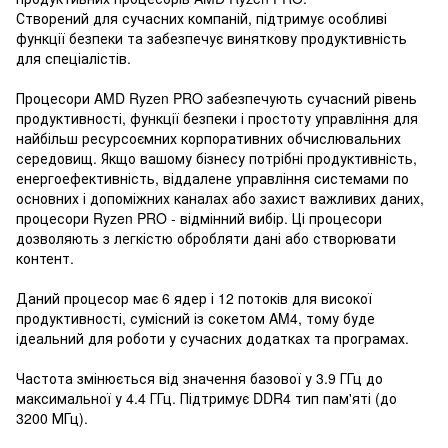
Створений для сучасних компаній, підтримує особливі
функції безпеки та забезпечує виняткову продуктивність
для спеціалістів.
Процесори AMD Ryzen PRO забезпечують сучасний рівень
продуктивності, функції безпеки і простоту управління для
найбільш ресурсоємних корпоративних обчислювальних
середовищ. Якщо вашому бізнесу потрібні продуктивність,
енергоефективність, віддалене управління системами по
основних і допоміжних каналах або захист важливих даних,
процесори Ryzen PRO - відмінний вибір. Ці процесори
дозволяють з легкістю обробляти дані або створювати
контент.
Даний процесор має 6 ядер і 12 потоків для високої
продуктивності, сумісний із сокетом AM4, тому буде
ідеальний для роботи у сучасних додатках та програмах.
Частота змінюється від значення базової у 3.9 ГГц до
максимальної у 4.4 ГГц. Підтримує DDR4 тип пам'яті (до
3200 МГц).