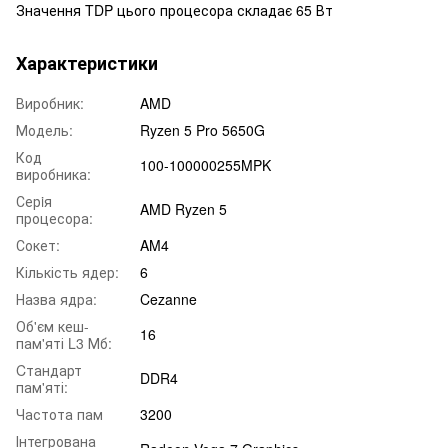
Значення TDP цього процесора складає 65 Вт
Характеристики
Виробник:
AMD
Модель:
Ryzen 5 Pro 5650G
Код
100-100000255MPK
виробника:
Серiя
AMD Ryzen 5
процесора:
Сокет:
AM4
Кількість ядер:
6
Назва ядра:
Cezanne
Об'єм кеш-
16
пам'яті L3 Мб:
Cтандарт
DDR4
пам'яті:
Частота пам
3200
Інтегрована