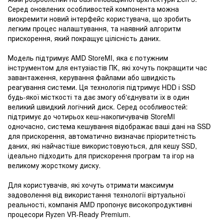
Серед оновлених особливостей компонента можна
виокремити новий інтерфейс користувача, що зробить
легким процес налаштування, та наявний алгоритм
прискорення, який покращує цілісність даних.
Модель підтримує AMD StoreMI, яка є потужним
інструментом для ентузіастів ПК, які хочуть покращити час
завантаження, керування файлами або швидкість
реагування системи. Ця технологія підтримує HDD і SSD
будь-якої місткості та дає змогу об'єднувати їх в один
великий швидкий логічний диск. Серед особливостей:
підтримує до чотирьох кеш-накопичувачів StoreMI
одночасно, система кешування відображає ваші дані на SSD
для прискорення, автоматично визначає пріоритетність
даних, які найчастіше використовуються, для кешу SSD,
ідеально підходить для прискорення програм та ігор на
великому жорсткому диску.
Для користувачів, які хочуть отримати максимум
задоволення від використання технології віртуальної
реальності, компанія AMD пропонує високопродуктивні
процесори Ryzen VR-Ready Premium.