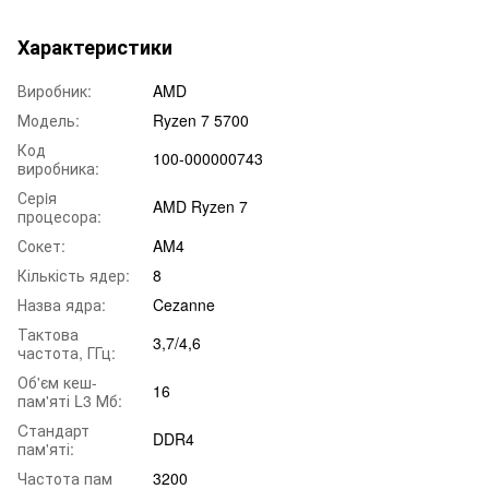
Характеристики
Виробник:
AMD
Модель:
Ryzen 7 5700
Код
100-000000743
виробника:
Серiя
AMD Ryzen 7
процесора:
Сокет:
AM4
Кількість ядер:
8
Назва ядра:
Cezanne
Тактова
3,7/4,6
частота, ГГц:
Об'єм кеш-
16
пам'яті L3 Мб:
Cтандарт
DDR4
пам'яті:
Частота пам
3200