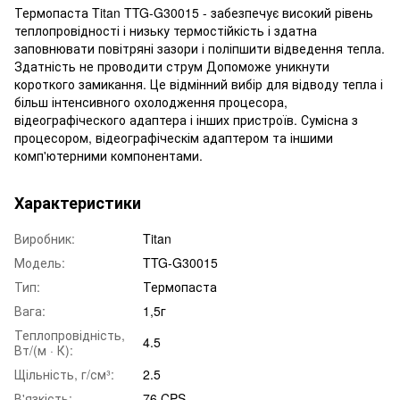
Термопаста Titan TTG-G30015 - забезпечує високий рівень
теплопровідності і низьку термостійкість і здатна
заповнювати повітряні зазори і поліпшити відведення тепла.
Здатність не проводити струм Допоможе уникнути
короткого замикання. Це відмінний вибір для відводу тепла і
більш інтенсивного охолодження процесора,
відеографіческого адаптера і інших пристроїв. Сумісна з
процесором, відеографіческім адаптером та іншими
комп'ютерними компонентами.
Характеристики
Виробник:
Titan
Модель:
TTG-G30015
Тип:
Термопаста
Вага:
1,5г
Теплопровідність,
4.5
Вт/(м · К):
Щільність, г/см³:
2.5
В'язкість:
76 CPS