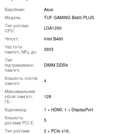
Виробник:
Asus
Модель:
TUF GAMING B460-PLUS
Тип роз'єму
LGA1200
CPU:
Чіпсет:
Intel B460
Частота
2933
пам'яті, МГц до:
Тип
підтримуваної
DIMM DDR4
пам'яті:
Кількість слотів
4
пам'яті:
Максимальний
обсяг пам'яті,
128
ГБ:
Відеовихід:
1 × HDMI, 1 × DisplayPort
Кількість
5
роз'ємів PCI-E:
Тип роз'ємів
2 × PCIe x16;