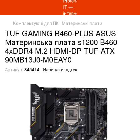
Комплектуючі для ПК
Материнські плати
TUF GAMING B460-PLUS ASUS
Материнcька плата s1200 B460
4xDDR4 M.2 HDMI-DP TUF ATX
90MB13J0-M0EAY0
Артикул:
345414
Написати відгук