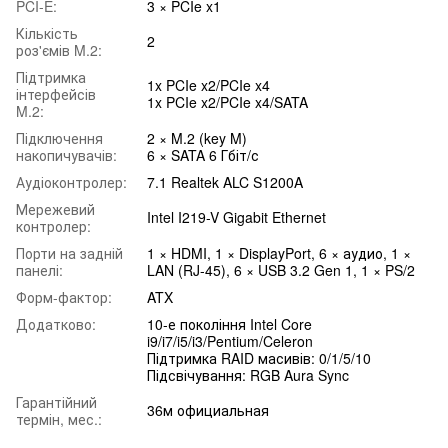
PCI-E:
3 × PCIe x1
Кількість
2
роз'ємів M.2:
Підтримка
1x PCIe x2/PCIe x4
інтерфейсів
1x PCIe x2/PCIe x4/SATA
M.2:
Підключення
2 × M.2 (key M)
накопичувачів:
6 × SATA 6 Гбіт/с
Аудіоконтролер:
7.1 Realtek ALC S1200A
Мережевий
Intel I219-V Gigabit Ethernet
контролер:
Порти на задній
1 × HDMI, 1 × DisplayPort, 6 × аудио, 1 ×
панелі:
LAN (RJ-45), 6 × USB 3.2 Gen 1, 1 × PS/2
Форм-фактор:
ATX
Додатково:
10-е покоління Intel Core
i9/i7/i5/i3/Pentium/Celeron
Підтримка RAID масивів: 0/1/5/10
Підсвічування: RGB Aura Sync
Гарантійний
36м официальная
термін, мес.: