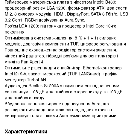
Геймерська материнська плата з чіпсетом Intel® B460:
процесорний роз'єм LGA 1200, форм-фактор ATX, два слоти
M.2, 8 силових модулів, HDMI, DisplayPort, SATA 6 Гбіт/с, USB
3.2 Gen1, RGB-підсвічування Aura Sync.
Роз'єм LGA 1200: підтримка процесорів Intel Core 10-го
покоління
Оптимізована система живлення: 8 (6 + 1 + 1) силових
модулів, довговічні компоненти TUF, цифрове регулювання
Повноцінне охолодження: радіатор системи живлення,
чіпсетний радіатор, гібридні роз'єми для вентиляторів і
утиліта Fan Xpert 4
Оптимальне рішення для онлайн-ігор: Ethernet-контролер
Intel I219-V, захист мережевий (TUF LANGuard), трафік-
менеджер TurboLAN
Аудіокодек Realtek S1200A з відмінним співвідношенням
сигнал-шум: 108 дБ для лінійного стереовиходу та 103 дБ
для лінійного входу
Вбудоване повнокольорове підсвічування Aura, що
розширюється за допомогою світлодіодних стрічок і
синхронізуються з іншими Aura-сумісними пристроями
Характеристики