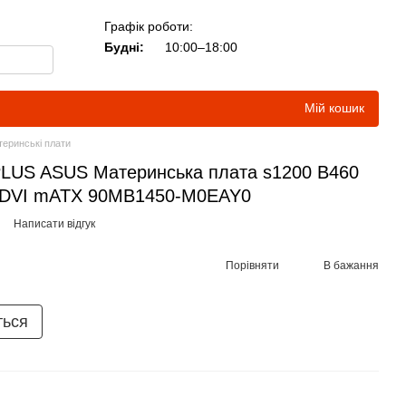
Графік роботи:
Будні:
10:00–18:00
Мій кошик
еринські плати
US ASUS Материнcька плата s1200 B460
-DVI mATX 90MB1450-M0EAY0
Написати відгук
Порівняти
В бажання
ться