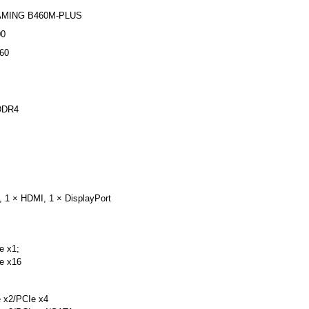
AMING B460M-PLUS
00
460
DDR4
, 1 × HDMI, 1 × DisplayPort
e x1;
e x16
 x2/PCIe x4