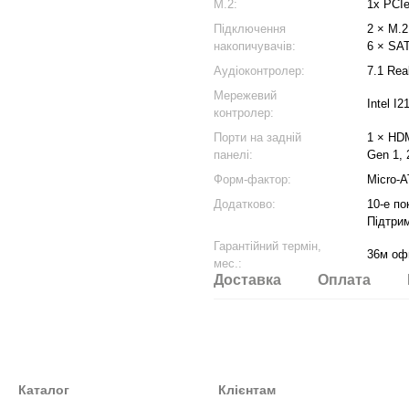
M.2:
1x PCI
Підключення
2 × M.2
накопичувачів:
6 × SAT
Аудіоконтролер:
7.1 Rea
Мережевий
Intel I2
контролер:
Порти на задній
1 × HDM
панелі:
Gen 1, 
Форм-фактор:
Micro-
Додатково:
10-е пок
Підтрим
Гарантійний термін,
36м оф
мес.:
Доставка
Оплата
Каталог
Клієнтам