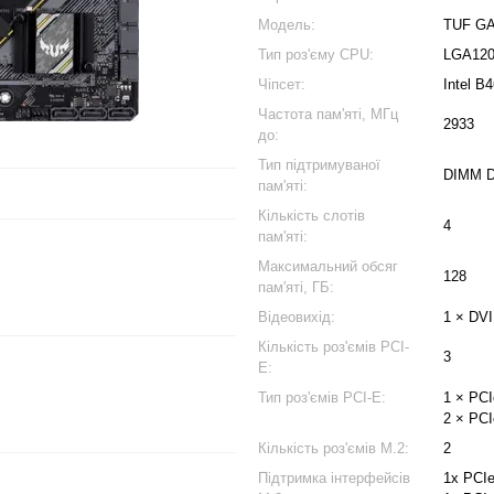
Модель:
TUF G
Тип роз'єму CPU:
LGA12
Чіпсет:
Intel B
Частота пам'яті, МГц
2933
до:
Тип підтримуваної
DIMM 
пам'яті:
Кількість слотів
4
пам'яті:
Максимальний обсяг
128
пам'яті, ГБ:
Відеовихід:
1 × DVI
Кількість роз'ємів PCI-
3
E:
Тип роз'ємів PCI-E:
1 × PCI
2 × PCI
Кількість роз'ємів M.2:
2
Підтримка інтерфейсів
1x PCIe