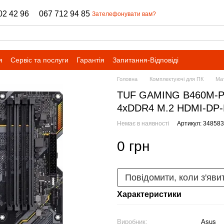
02 42 96
067 712 94 85
Зателефонувати вам?
я
Сервіс та послуги
Гарантія
Запитання-Відповіді
Головна
Комплектуючі для ПК
Мат
TUF GAMING B460M-PL
4xDDR4 M.2 HDMI-DP
Немає в наявності
Артикул: 348583
0 грн
Повідомити, коли з'яви
Характеристики
Виробник:
Asus