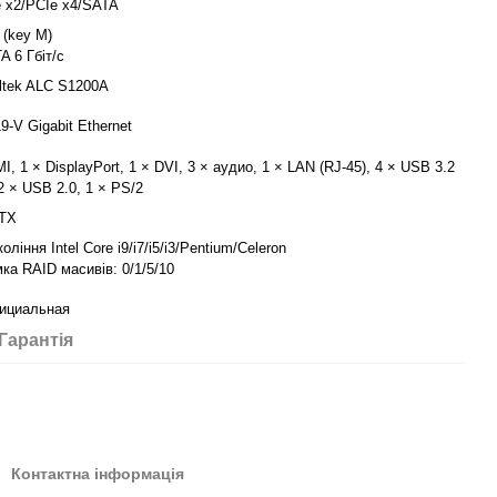
e x2/PCIe x4/SATA
 (key M)
A 6 Гбіт/с
ltek ALC S1200A
19-V Gigabit Ethernet
I, 1 × DisplayPort, 1 × DVI, 3 × аудио, 1 × LAN (RJ-45), 4 × USB 3.2
2 × USB 2.0, 1 × PS/2
ATX
оління Intel Core i9/i7/i5/i3/Pentium/Celeron
ка RAID масивів: 0/1/5/10
ициальная
Гарантія
Контактна інформація