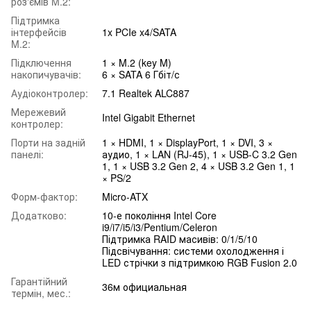
роз'ємів M.2:
Підтримка
інтерфейсів
1x PCIe x4/SATA
M.2:
Підключення
1 × M.2 (key M)
накопичувачів:
6 × SATA 6 Гбіт/с
Аудіоконтролер:
7.1 Realtek ALC887
Мережевий
Intel Gigabit Ethernet
контролер:
Порти на задній
1 × HDMI, 1 × DisplayPort, 1 × DVI, 3 ×
панелі:
аудио, 1 × LAN (RJ-45), 1 × USB-C 3.2 Gen
1, 1 × USB 3.2 Gen 2, 4 × USB 3.2 Gen 1, 1
× PS/2
Форм-фактор:
Micro-ATX
Додатково:
10-е покоління Intel Core
i9/i7/i5/i3/Pentium/Celeron
Підтримка RAID масивів: 0/1/5/10
Підсвічування: системи охолодження і
LED стрічки з підтримкою RGB Fusion 2.0
Гарантійний
36м официальная
термін, мес.: