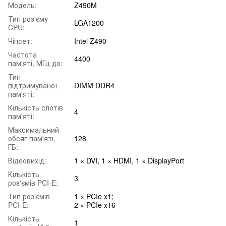
Модель:
Z490M
Тип роз'єму
LGA1200
CPU:
Чіпсет:
Intel Z490
Частота
4400
пам'яті, МГц до:
Тип
підтримуваної
DIMM DDR4
пам'яті:
Кількість слотів
4
пам'яті:
Максимальний
обсяг пам'яті,
128
ГБ:
Відеовихід:
1 × DVI, 1 × HDMI, 1 × DisplayPort
Кількість
3
роз'ємів PCI-E:
Тип роз'ємів
1 × PCIe x1;
PCI-E:
2 × PCIe x16
Кількість
1