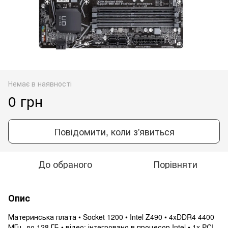
Немає в наявності
0 грн
Повідомити, коли з'явиться
До обраного
Порівняти
Опис
Материнська плата • Socket 1200 • Intel Z490 • 4xDDR4 4400
МГц, до 128 ГБ • відео: інтегровано в процесор Intel • 1x PCI