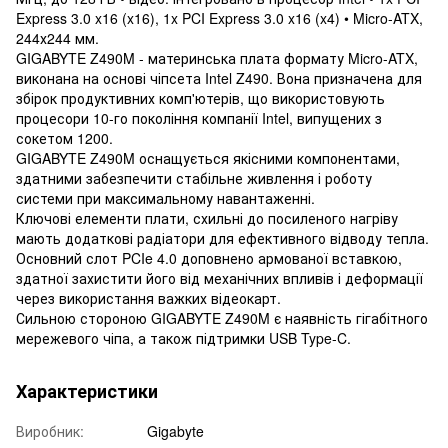
Express 3.0 x16 (x16), 1x PCI Express 3.0 x16 (x4) • Micro-ATX,
244х244 мм.
GIGABYTE Z490M - материнська плата формату Micro-ATX,
виконана на основі чіпсета Intel Z490. Вона призначена для
збірок продуктивних комп'ютерів, що використовують
процесори 10-го покоління компанії Intel, випущених з
сокетом 1200.
GIGABYTE Z490M оснащується якісними компонентами,
здатними забезпечити стабільне живлення і роботу
системи при максимальному навантаженні.
Ключові елементи плати, схильні до посиленого нагріву
мають додаткові радіатори для ефективного відводу тепла.
Основний слот PCIe 4.0 доповнено армованої вставкою,
здатної захистити його від механічних впливів і деформації
через використання важких відеокарт.
Сильною стороною GIGABYTE Z490M є наявність гігабітного
мережевого чіпа, а також підтримки USB Type-C.
Характеристики
Виробник:
Gigabyte