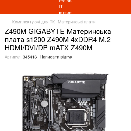
Комплектуючі для ПК
Материнські плати
Z490M GIGABYTE Материнcька
плата s1200 Z490M 4xDDR4 M.2
HDMI/DVI/DP mATX Z490M
Артикул:
345416
Написати відгук